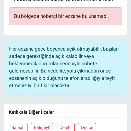
Sağlık
KÜLTÜR SANAT
Bu bölgede nöbetçi bir eczane bulunamadı.
Spor
Teknoloji
Her eczane gece boyunca açık olmayabilir, bazıları
Tv Medya
sadece gerektiğinde açık kalabilir veya
beklenmedik durumlar nedeniyle nöbete
gelemeyebilir. Bu nedenle, yola çıkmadan önce
eczanenin açık olduğunu telefon aracılığıyla teyit
etmeniz iyi bir fikir olacaktır.
Kırıkkale Diğer İlçeler
Bahşili
Balişeyh
Çelebi
Delice