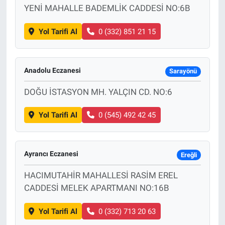
YENİ MAHALLE BADEMLİK CADDESİ NO:6B
Yol Tarifi Al
0 (332) 851 21 15
Anadolu Eczanesi
Sarayönü
DOĞU İSTASYON MH. YALÇIN CD. NO:6
Yol Tarifi Al
0 (545) 492 42 45
Ayrancı Eczanesi
Ereğli
HACIMUTAHİR MAHALLESİ RASİM EREL
CADDESİ MELEK APARTMANI NO:16B
Yol Tarifi Al
0 (332) 713 20 63