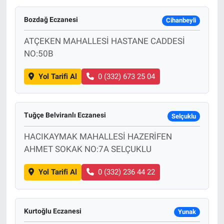
Bozdağ Eczanesi
Cihanbeyli
ATÇEKEN MAHALLESİ HASTANE CADDESİ
NO:50B
Yol Tarifi Al
0 (332) 673 25 04
Tuğçe Belviranlı Eczanesi
Selçuklu
HACIKAYMAK MAHALLESİ HAZERİFEN
AHMET SOKAK NO:7A SELÇUKLU
Yol Tarifi Al
0 (332) 236 44 22
Kurtoğlu Eczanesi
Yunak