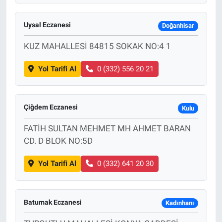
Uysal Eczanesi
Doğanhisar
KUZ MAHALLESİ 84815 SOKAK NO:4 1
Yol Tarifi Al
0 (332) 556 20 21
Çiğdem Eczanesi
Kulu
FATİH SULTAN MEHMET MH AHMET BARAN
CD. D BLOK NO:5D
Yol Tarifi Al
0 (332) 641 20 30
Batumak Eczanesi
Kadınhanı