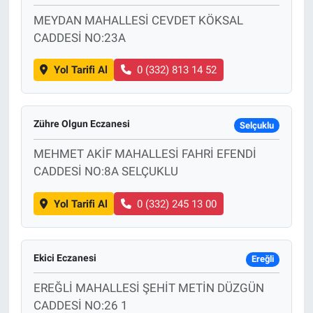
MEYDAN MAHALLESİ CEVDET KÖKSAL
CADDESİ NO:23A
Yol Tarifi Al
0 (332) 813 14 52
Zühre Olgun Eczanesi
Selçuklu
MEHMET AKİF MAHALLESİ FAHRİ EFENDİ
CADDESİ NO:8A SELÇUKLU
Yol Tarifi Al
0 (332) 245 13 00
Ekici Eczanesi
Ereğli
EREĞLİ MAHALLESİ ŞEHİT METİN DÜZGÜN
CADDESİ NO:26 1