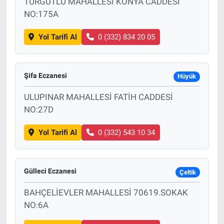
TURGUTLU MAHALLESİ KONYA CADDESİ
NO:175A
Yol Tarifi Al
0 (332) 834 20 05
Şifa Eczanesi
Hüyük
ULUPINAR MAHALLESİ FATİH CADDESİ
NO:27D
Yol Tarifi Al
0 (332) 543 10 34
Gülleci Eczanesi
Çeltik
BAHÇELİEVLER MAHALLESİ 70619.SOKAK
NO:6A