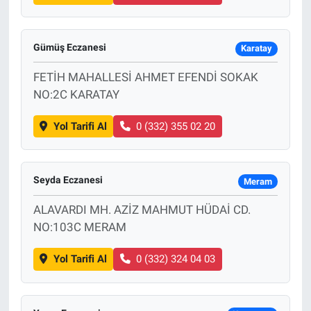
Gümüş Eczanesi
Karatay
FETİH MAHALLESİ AHMET EFENDİ SOKAK
NO:2C KARATAY
Yol Tarifi Al
0 (332) 355 02 20
Seyda Eczanesi
Meram
ALAVARDI MH. AZİZ MAHMUT HÜDAİ CD.
NO:103C MERAM
Yol Tarifi Al
0 (332) 324 04 03