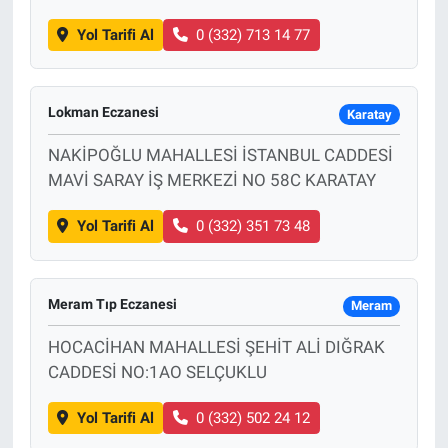
Yol Tarifi Al
0 (332) 713 14 77
Lokman Eczanesi
Karatay
NAKİPOĞLU MAHALLESİ İSTANBUL CADDESİ
MAVİ SARAY İŞ MERKEZİ NO 58C KARATAY
Yol Tarifi Al
0 (332) 351 73 48
Meram Tıp Eczanesi
Meram
HOCACİHAN MAHALLESİ ŞEHİT ALİ DIĞRAK
CADDESİ NO:1AO SELÇUKLU
Yol Tarifi Al
0 (332) 502 24 12