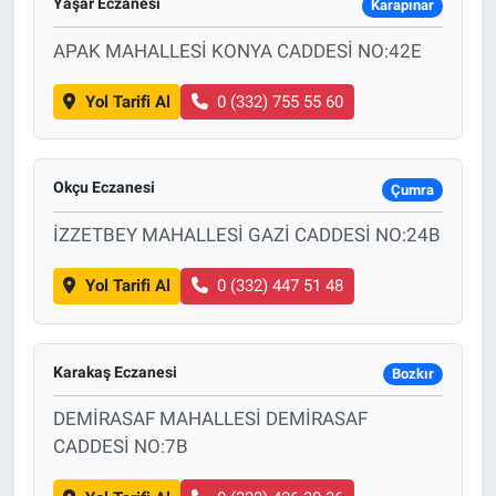
Yaşar Eczanesi
Karapınar
APAK MAHALLESİ KONYA CADDESİ NO:42E
Yol Tarifi Al
0 (332) 755 55 60
Okçu Eczanesi
Çumra
İZZETBEY MAHALLESİ GAZİ CADDESİ NO:24B
Yol Tarifi Al
0 (332) 447 51 48
Karakaş Eczanesi
Bozkır
DEMİRASAF MAHALLESİ DEMİRASAF
CADDESİ NO:7B