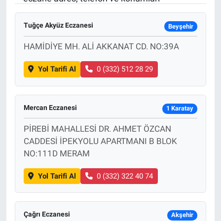
Sağlık
KÜLTÜR SANAT
Tuğçe Akyüz Eczanesi
Beyşehir
Spor
HAMİDİYE MH. ALİ AKKANAT CD. NO:39A
Teknoloji
Yol Tarifi Al
0 (332) 512 28 29
Tv Medya
Mercan Eczanesi
1 Karatay
PİREBİ MAHALLESİ DR. AHMET ÖZCAN
CADDESİ İPEKYOLU APARTMANI B BLOK
NO:111D MERAM
Yol Tarifi Al
0 (332) 322 40 74
Çağrı Eczanesi
Akşehir