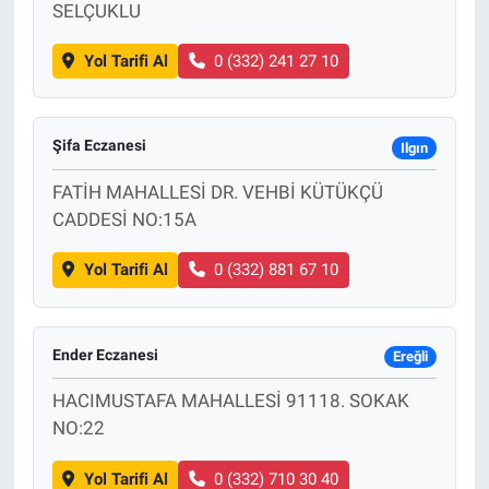
SELÇUKLU
Yol Tarifi Al
0 (332) 241 27 10
Şifa Eczanesi
Ilgın
FATİH MAHALLESİ DR. VEHBİ KÜTÜKÇÜ
CADDESİ NO:15A
Yol Tarifi Al
0 (332) 881 67 10
Ender Eczanesi
Ereğli
HACIMUSTAFA MAHALLESİ 91118. SOKAK
NO:22
Yol Tarifi Al
0 (332) 710 30 40