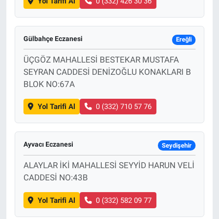
Yol Tarifi Al
0 (332) 426 30 36
Gülbahçe Eczanesi
Ereğli
ÜÇGÖZ MAHALLESİ BESTEKAR MUSTAFA
SEYRAN CADDESİ DENİZOĞLU KONAKLARI B
BLOK NO:67A
Yol Tarifi Al
0 (332) 710 57 76
Ayvacı Eczanesi
Seydişehir
ALAYLAR İKİ MAHALLESİ SEYYİD HARUN VELİ
CADDESİ NO:43B
Yol Tarifi Al
0 (332) 582 09 77