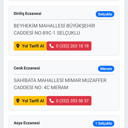
Diriliş Eczanesi
Selçuklu
BEYHEKİM MAHALLESİ BÜYÜKŞEHİR
CADDESİ NO:89C-1 SELÇUKLU
Yol Tarifi Al
0 (332) 263 18 18
Cenk Eczanesi
Meram
SAHİBATA MAHALLESİ MİMAR MUZAFFER
CADDESİ NO: 4C MERAM
Yol Tarifi Al
0 (332) 353 58 37
Asya Eczanesi
1 Selçuklu