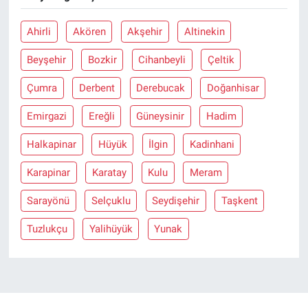
Ahirli
Akören
Akşehir
Altinekin
Beyşehir
Bozkir
Cihanbeyli
Çeltik
Çumra
Derbent
Derebucak
Doğanhisar
Emirgazi
Ereğli
Güneysinir
Hadim
Halkapinar
Hüyük
İlgin
Kadinhani
Karapinar
Karatay
Kulu
Meram
Sarayönü
Selçuklu
Seydişehir
Taşkent
Tuzlukçu
Yalihüyük
Yunak