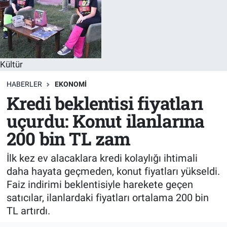
Sağlık
KÜLTÜR SANAT
Spor
Kültür
Teknoloji
HABERLER
EKONOMI
Tv Medya
Kredi beklentisi fiyatları
uçurdu: Konut ilanlarına
200 bin TL zam
İlk kez ev alacaklara kredi kolaylığı ihtimali
daha hayata geçmeden, konut fiyatları yükseldi.
Faiz indirimi beklentisiyle harekete geçen
satıcılar, ilanlardaki fiyatları ortalama 200 bin
TL artırdı.