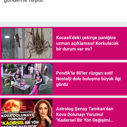
Kocaeli'deki çekirge paniğine
uzman açıklaması! Korkulacak
bir durum var mı?
Pendik'te 80'ler rüzgarı esti!
Nostalji dolu buluşma büyük ilgi
gördü
Astrolog Şenay Tamkan'dan
Kova Dolunayı Yorumu!
"Kadersel Bir Yön Değişimi
Başlıyor"