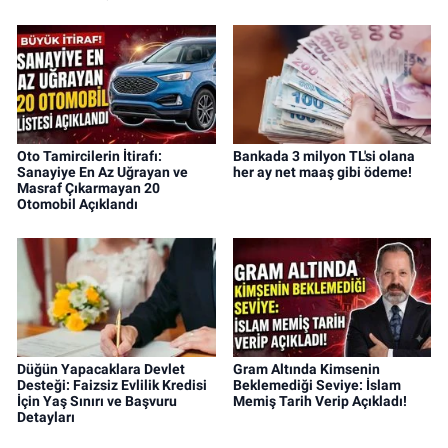
Oto Tamircilerin İtirafı:
Bankada 3 milyon TL'si olana
Sanayiye En Az Uğrayan ve
her ay net maaş gibi ödeme!
Masraf Çıkarmayan 20
Otomobil Açıklandı
Düğün Yapacaklara Devlet
Gram Altında Kimsenin
Desteği: Faizsiz Evlilik Kredisi
Beklemediği Seviye: İslam
İçin Yaş Sınırı ve Başvuru
Memiş Tarih Verip Açıkladı!
Detayları