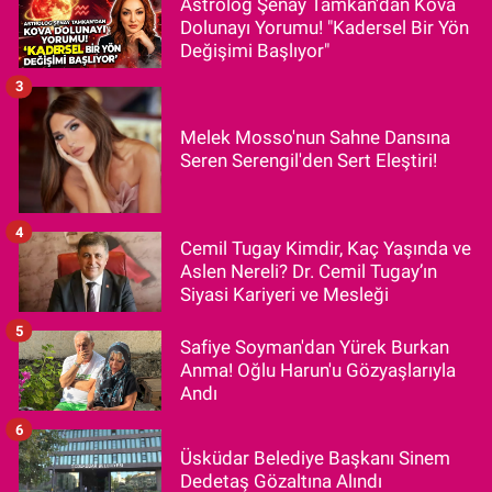
Astrolog Şenay Tamkan'dan Kova
Dolunayı Yorumu! "Kadersel Bir Yön
Değişimi Başlıyor"
3
Melek Mosso'nun Sahne Dansına
Seren Serengil'den Sert Eleştiri!
4
Cemil Tugay Kimdir, Kaç Yaşında ve
Aslen Nereli? Dr. Cemil Tugay’ın
Siyasi Kariyeri ve Mesleği
5
Safiye Soyman'dan Yürek Burkan
Anma! Oğlu Harun'u Gözyaşlarıyla
Andı
6
Üsküdar Belediye Başkanı Sinem
Dedetaş Gözaltına Alındı