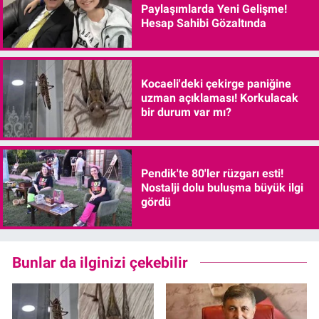
Paylaşımlarda Yeni Gelişme!
Hesap Sahibi Gözaltında
Kocaeli'deki çekirge paniğine
uzman açıklaması! Korkulacak
bir durum var mı?
Pendik'te 80'ler rüzgarı esti!
Nostalji dolu buluşma büyük ilgi
gördü
Bunlar da ilginizi çekebilir