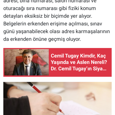
adresi, bina numarası, salon numarası ve
oturacağı sıra numarası gibi fiziki konum
detayları eksiksiz bir biçimde yer alıyor.
Belgelerin erkenden erişime açılması, sınav
günü yaşanabilecek olası adres karmaşalarının
da erkenden önüne geçmiş oluyor.
Cemil Tugay Kimdir, Kaç
Yaşında ve Aslen Nereli?
Dr. Cemil Tugay’ın Siyasi
Kariyeri ve Mesleği