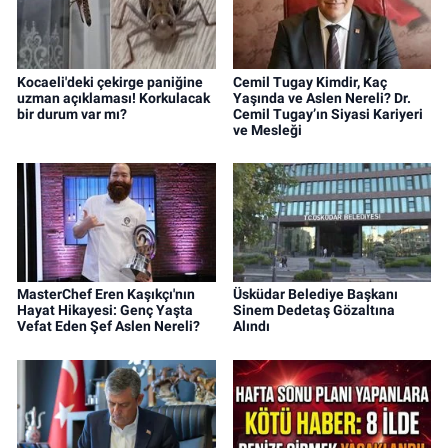
Kocaeli'deki çekirge paniğine
Cemil Tugay Kimdir, Kaç
uzman açıklaması! Korkulacak
Yaşında ve Aslen Nereli? Dr.
bir durum var mı?
Cemil Tugay’ın Siyasi Kariyeri
ve Mesleği
MasterChef Eren Kaşıkçı'nın
Üsküdar Belediye Başkanı
Hayat Hikayesi: Genç Yaşta
Sinem Dedetaş Gözaltına
Vefat Eden Şef Aslen Nereli?
Alındı