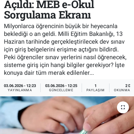
Açıldı: MEB e-Okul
Sorgulama Ekranı
Sağlık
KÜLTÜR SANAT
Milyonlarca öğrencinin büyük bir heyecanla
Spor
beklediği o an geldi. Milli Eğitim Bakanlığı, 13
Haziran tarihinde gerçekleştirilecek dev sınav
Teknoloji
için giriş belgelerini erişime açtığını bildirdi.
Tv Medya
Peki öğrenciler sınav yerlerini nasıl öğrenecek,
sisteme giriş için hangi bilgiler gerekiyor? İşte
konuya dair tüm merak edilenler...
03.06.2026 - 12:23
03.06.2026 - 12:25
1
2 DK
YAYINLANMA
GÜNCELLEME
PAYLAŞIM
OKUNMA S