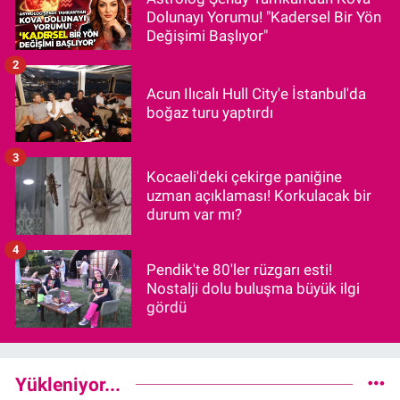
Dolunayı Yorumu! "Kadersel Bir Yön
Değişimi Başlıyor"
2
Acun Ilıcalı Hull City'e İstanbul'da
boğaz turu yaptırdı
3
Kocaeli'deki çekirge paniğine
uzman açıklaması! Korkulacak bir
durum var mı?
4
Pendik'te 80'ler rüzgarı esti!
Nostalji dolu buluşma büyük ilgi
gördü
Yükleniyor...