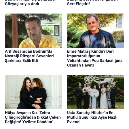
Gözyaşlarıyla Andı
Sert Eleştiri!
Arif Susam'dan Bodrum'da
Emre Matraş Kimdir? Deri
Nostalji Rüzgarı! Sevenleri
İmparatorluğunun
Şarkılara Eşlik Etti
Veliahtından Pop Şarkıcılığına
Uzanan Hayatı
Hülya Avşar'ın Kızı Zehra
Usta Sanatçı Nilüfer'in En
Çilingiroğlu'ndan Dikkat Çeken
Mutlu Günü: Kızı Ayşe Nazlı
Değişim! "Özüme Döndüm"
Evlendi