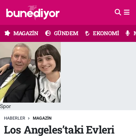
Astroloji
MAGAZİN
Hava Durumu
MAGAZİN
GÜNDEM
EKONOMİ
Diziler
GÜNDEM
Trafik Durumu
Dünya
EKONOMİ
Süper Lig Puan Durumu ve Fikstür
Gündem
MÜZİK
Tüm Manşetler
Moda
MODA
Son Dakika Haberleri
Kültür Sanat
SAĞLIK
Haber Arşivi
Spor
Magazin
TEKNOLOJİ
HABERLER
MAGAZIN
Los Angeles’taki Evleri
Müzik
TV MEDYA