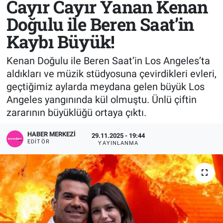
Cayır Cayır Yanan Kenan
Doğulu ile Beren Saat’in
Sağlık
KÜLTÜR SANAT
Kaybı Büyük!
Spor
Kenan Doğulu ile Beren Saat’in Los Angeles’ta
Teknoloji
aldıkları ve müzik stüdyosuna çevirdikleri evleri,
geçtiğimiz aylarda meydana gelen büyük Los
Tv Medya
Angeles yangınında kül olmuştu. Ünlü çiftin
zararının büyüklüğü ortaya çıktı.
HABER MERKEZI
29.11.2025 - 19:44
EDITÖR
YAYINLANMA