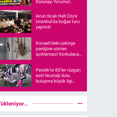
Dolunayı Yorumu!
"Kadersel Bir Yön
Değişimi Başlıyor"
Acun Ilıcalı Hull City'e
İstanbul'da boğaz turu
yaptırdı
Kocaeli'deki çekirge
paniğine uzman
açıklaması! Korkulacak
bir durum var mı?
Pendik'te 80'ler rüzgarı
esti! Nostalji dolu
buluşma büyük ilgi
gördü
ükleniyor...