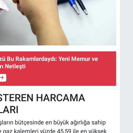
özü Bu Rakamlardaydı: Yeni Memur ve
ı Netleşti
ÖSTEREN HARCAMA
LARI
şların bütçesinde en büyük ağırlığa sahip
ve gaz kalemleri yüzde 45,59 ile en yüksek