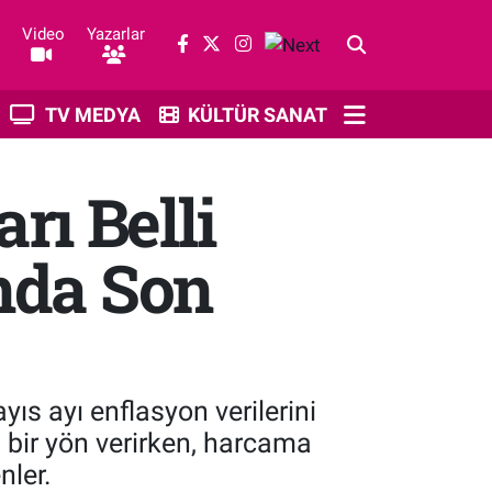
Video
Yazarlar
TV MEDYA
KÜLTÜR SANAT
ı Belli
ında Son
ıs ayı enflasyon verilerini
i bir yön verirken, harcama
nler.