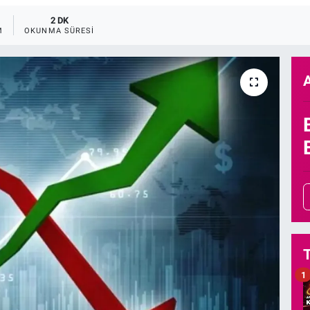
2 DK
M
OKUNMA SÜRESI
1