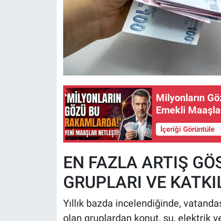
Milyonların G
Emekli Maaşlar
İçeriği Görüntüle
EN FAZLA ARTIŞ G
GRUPLARI VE KATKI
Yıllık bazda incelendiğinde, vatanda
olan gruplardan konut, su, elektrik 