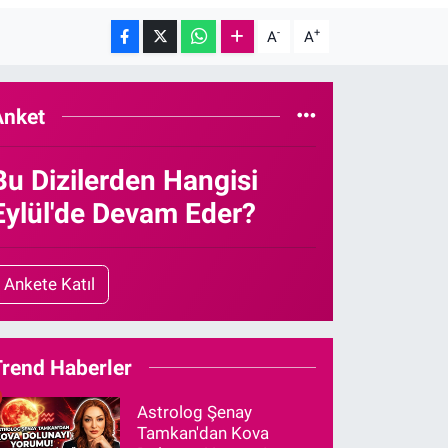
-
+
A
A
Anket
Bu Dizilerden Hangisi
Eylül'de Devam Eder?
Ankete Katıl
Trend Haberler
Astrolog Şenay
Tamkan'dan Kova