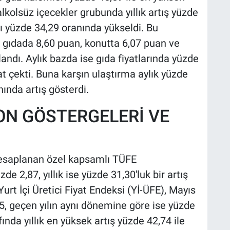
alkolsüz içecekler grubunda yıllık artış yüzde
ı yüzde 34,29 oranında yükseldi. Bu
si gıdada 8,60 puan, konutta 6,07 puan ve
ndı. Aylık bazda ise gıda fiyatlarında yüzde
at çekti. Buna karşın ulaştırma aylık yüzde
ında artış gösterdi.
ON GÖSTERGELERİ VE
 hesaplanan özel kapsamlı TÜFE
e 2,87, yıllık ise yüzde 31,30'luk bir artış
urt İçi Üretici Fiyat Endeksi (Yİ-ÜFE), Mayıs
5, geçen yılın aynı dönemine göre ise yüzde
ında yıllık en yüksek artış yüzde 42,74 ile