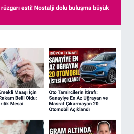
r rüzgarı esti! Nostalji dolu buluşma büyük
Emekli Maaşı İçin
Oto Tamircilerin İtirafı:
Rakam Belli Oldu:
Sanayiye En Az Uğrayan ve
Kritik Mesai
Masraf Çıkarmayan 20
Otomobil Açıklandı