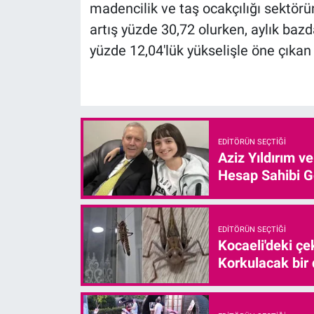
madencilik ve taş ocakçılığı sektörün
artış yüzde 30,72 olurken, aylık bazd
yüzde 12,04'lük yükselişle öne çıkan
EDITÖRÜN SEÇTIĞI
Aziz Yıldırım v
Hesap Sahibi G
EDITÖRÜN SEÇTIĞI
Kocaeli'deki çe
Korkulacak bir