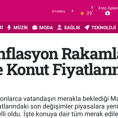
Foto Galeri
°
29
İ
MÜZİK
MODA
SAĞLIK
TEKNOLOJİ
nflasyon Rakamlar
e Konut Fiyatlar
yonlarca vatandaşın merakla beklediği May
iyatlarındaki son değişimler piyasalara yen
elli oldu. İşte konuya dair tüm merak edile