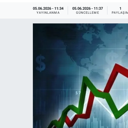
05.06.2026 - 11:34
05.06.2026 - 11:37
1
Sağlık
KÜLTÜR SANAT
YAYINLANMA
GÜNCELLEME
PAYLAŞI
Spor
Teknoloji
Tv Medya