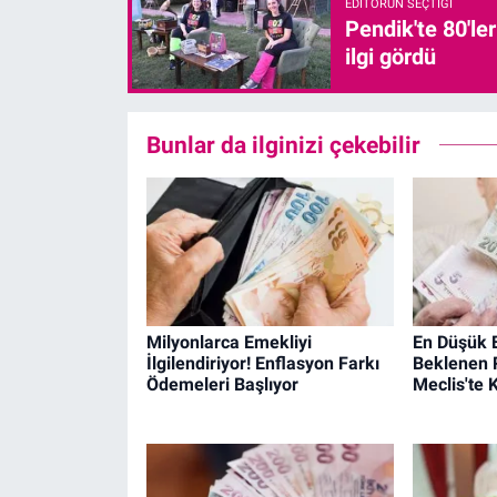
EDITÖRÜN SEÇTIĞI
Pendik'te 80'le
ilgi gördü
Bunlar da ilginizi çekebilir
Milyonlarca Emekliyi
En Düşük 
İlgilendiriyor! Enflasyon Farkı
Beklenen 
Ödemeleri Başlıyor
Meclis'te 