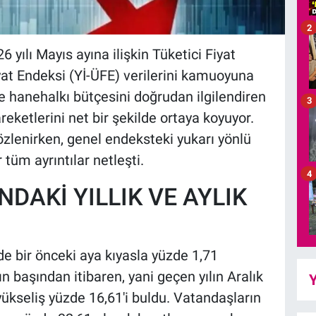
2
 yılı Mayıs ayına ilişkin Tüketici Fiyat
iyat Endeksi (Yİ-ÜFE) verilerini kamuoyuna
e hanehalkı bütçesini doğrudan ilgilendiren
3
hareketlerini net bir şekilde ortaya koyuyor.
zlenirken, genel endeksteki yukarı yönlü
tüm ayrıntılar netleşti.
4
NDAKİ YILLIK VE AYLIK
de bir önceki aya kıyasla yüzde 1,71
ın başından itibaren, yani geçen yılın Aralık
Y
yükseliş yüzde 16,61'i buldu. Vatandaşların