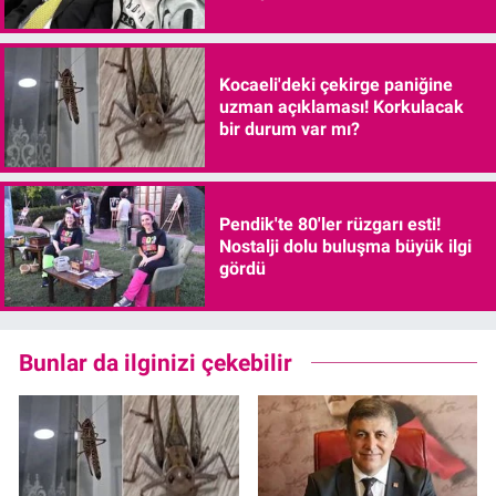
Kocaeli'deki çekirge paniğine
uzman açıklaması! Korkulacak
bir durum var mı?
Pendik'te 80'ler rüzgarı esti!
Nostalji dolu buluşma büyük ilgi
gördü
Bunlar da ilginizi çekebilir