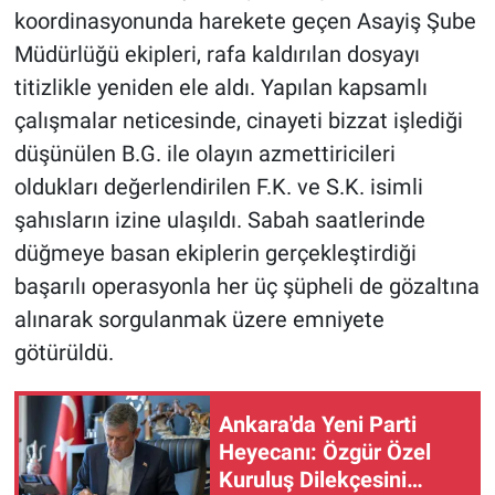
koordinasyonunda harekete geçen Asayiş Şube
Müdürlüğü ekipleri, rafa kaldırılan dosyayı
titizlikle yeniden ele aldı. Yapılan kapsamlı
çalışmalar neticesinde, cinayeti bizzat işlediği
düşünülen B.G. ile olayın azmettiricileri
oldukları değerlendirilen F.K. ve S.K. isimli
şahısların izine ulaşıldı. Sabah saatlerinde
düğmeye basan ekiplerin gerçekleştirdiği
başarılı operasyonla her üç şüpheli de gözaltına
alınarak sorgulanmak üzere emniyete
götürüldü.
Ankara'da Yeni Parti
Heyecanı: Özgür Özel
Kuruluş Dilekçesini