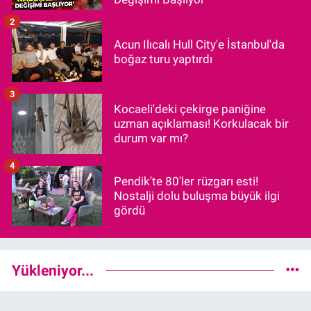
2
Acun Ilıcalı Hull City'e İstanbul'da
boğaz turu yaptırdı
3
Kocaeli'deki çekirge paniğine
uzman açıklaması! Korkulacak bir
durum var mı?
4
Pendik'te 80'ler rüzgarı esti!
Nostalji dolu buluşma büyük ilgi
gördü
Yükleniyor...