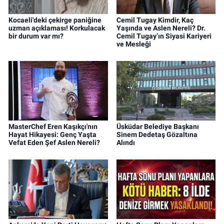
Kocaeli'deki çekirge paniğine
Cemil Tugay Kimdir, Kaç
uzman açıklaması! Korkulacak
Yaşında ve Aslen Nereli? Dr.
bir durum var mı?
Cemil Tugay’ın Siyasi Kariyeri
ve Mesleği
MasterChef Eren Kaşıkçı'nın
Üsküdar Belediye Başkanı
Hayat Hikayesi: Genç Yaşta
Sinem Dedetaş Gözaltına
Vefat Eden Şef Aslen Nereli?
Alındı