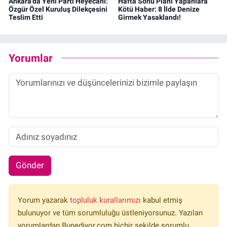
Ankara'da Yeni Parti Heyecanı:
Hafta Sonu Planı Yapanlara
Özgür Özel Kuruluş Dilekçesini
Kötü Haber: 8 İlde Denize
Teslim Etti
Girmek Yasaklandı!
Yorumlar
Gönder
Yorum yazarak
topluluk kurallarımızı
kabul etmiş
bulunuyor ve tüm sorumluluğu üstleniyorsunuz. Yazılan
yorumlardan Bunediyor.com hiçbir şekilde sorumlu