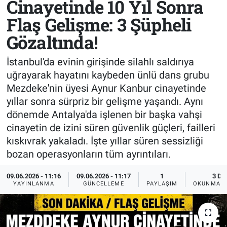
Cinayetinde 10 Yıl Sonra
Flaş Gelişme: 3 Şüpheli
Sağlık
KÜLTÜR SANAT
Gözaltında!
Spor
İstanbul'da evinin girişinde silahlı saldırıya
Teknoloji
uğrayarak hayatını kaybeden ünlü dans grubu
Mezdeke'nin üyesi Aynur Kanbur cinayetinde
Tv Medya
yıllar sonra sürpriz bir gelişme yaşandı. Aynı
dönemde Antalya'da işlenen bir başka vahşi
cinayetin de izini süren güvenlik güçleri, failleri
kıskıvrak yakaladı. İşte yıllar süren sessizliği
bozan operasyonların tüm ayrıntıları.
09.06.2026 - 11:16
09.06.2026 - 11:17
1
3 DK
YAYINLANMA
GÜNCELLEME
PAYLAŞIM
OKUNMA S