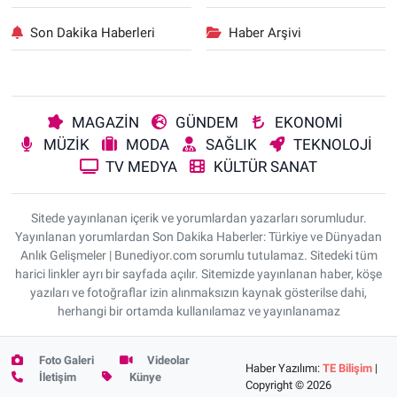
Son Dakika Haberleri
Haber Arşivi
MAGAZİN
GÜNDEM
EKONOMİ
MÜZİK
MODA
SAĞLIK
TEKNOLOJİ
TV MEDYA
KÜLTÜR SANAT
Sitede yayınlanan içerik ve yorumlardan yazarları sorumludur.
Yayınlanan yorumlardan Son Dakika Haberler: Türkiye ve Dünyadan
Anlık Gelişmeler | Bunediyor.com sorumlu tutulamaz. Sitedeki tüm
harici linkler ayrı bir sayfada açılır. Sitemizde yayınlanan haber, köşe
yazıları ve fotoğraflar izin alınmaksızın kaynak gösterilse dahi,
herhangi bir ortamda kullanılamaz ve yayınlanamaz
Foto Galeri
Videolar
Haber Yazılımı:
TE Bilişim
|
İletişim
Künye
Copyright © 2026