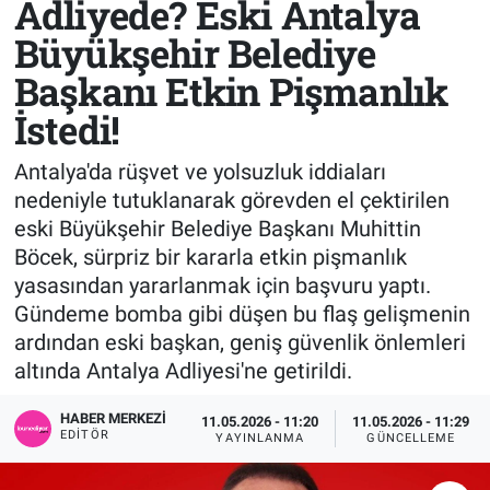
Adliyede? Eski Antalya
Büyükşehir Belediye
Sağlık
KÜLTÜR SANAT
Başkanı Etkin Pişmanlık
Spor
İstedi!
Teknoloji
Antalya'da rüşvet ve yolsuzluk iddiaları
nedeniyle tutuklanarak görevden el çektirilen
Tv Medya
eski Büyükşehir Belediye Başkanı Muhittin
Böcek, sürpriz bir kararla etkin pişmanlık
yasasından yararlanmak için başvuru yaptı.
Gündeme bomba gibi düşen bu flaş gelişmenin
ardından eski başkan, geniş güvenlik önlemleri
altında Antalya Adliyesi'ne getirildi.
HABER MERKEZI
11.05.2026 - 11:20
11.05.2026 - 11:29
EDITÖR
YAYINLANMA
GÜNCELLEME