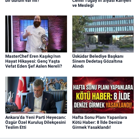
bir durum var mı?
Cemil Tugay’ın Siyasi Kariyeri
ve Mesleği
MasterChef Eren Kaşıkçı'nın
Üsküdar Belediye Başkanı
Hayat Hikayesi: Genç Yaşta
Sinem Dedetaş Gözaltına
Vefat Eden Şef Aslen Nereli?
Alındı
Ankara'da Yeni Parti Heyecanı:
Hafta Sonu Planı Yapanlara
Özgür Özel Kuruluş Dilekçesini
Kötü Haber: 8 İlde Denize
Teslim Etti
Girmek Yasaklandı!