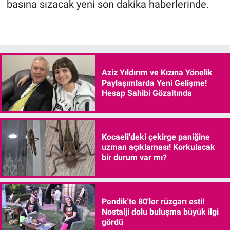
basına sızacak yeni son dakika haberlerinde.
Aziz Yıldırım ve Kızına Yönelik
Paylaşımlarda Yeni Gelişme!
Hesap Sahibi Gözaltında
Kocaeli'deki çekirge paniğine
uzman açıklaması! Korkulacak
bir durum var mı?
Pendik'te 80'ler rüzgarı esti!
Nostalji dolu buluşma büyük ilgi
gördü