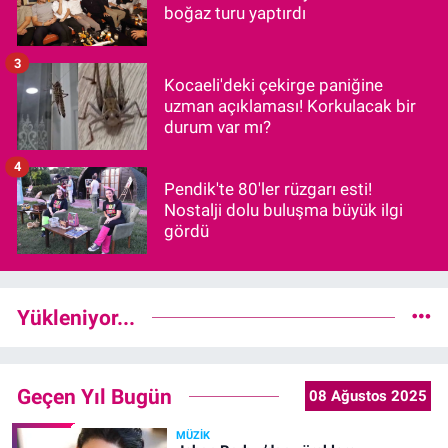
boğaz turu yaptırdı
3
Kocaeli'deki çekirge paniğine
uzman açıklaması! Korkulacak bir
durum var mı?
4
Pendik'te 80'ler rüzgarı esti!
Nostalji dolu buluşma büyük ilgi
gördü
Yükleniyor...
Geçen Yıl Bugün
08 Ağustos 2025
MÜZIK