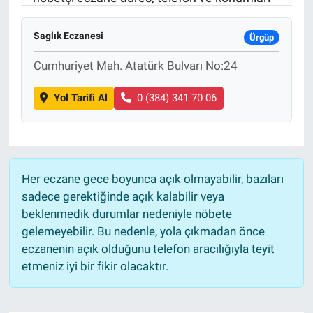
Sağlık
KÜLTÜR SANAT
Saglık Eczanesi
Ürgüp
Spor
Cumhuriyet Mah. Atatürk Bulvarı No:24
Teknoloji
Yol Tarifi Al
0 (384) 341 70 06
Tv Medya
Her eczane gece boyunca açık olmayabilir, bazıları
sadece gerektiğinde açık kalabilir veya
beklenmedik durumlar nedeniyle nöbete
gelemeyebilir. Bu nedenle, yola çıkmadan önce
eczanenin açık olduğunu telefon aracılığıyla teyit
etmeniz iyi bir fikir olacaktır.