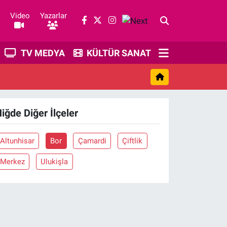
Video
Yazarlar
TV MEDYA
KÜLTÜR SANAT
iğde Diğer İlçeler
Altunhisar
Bor
Çamardi
Çiftlik
Merkez
Ulukişla