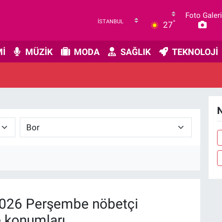
Foto Galeri
°
27
İ
MÜZİK
MODA
SAĞLIK
TEKNOLOJİ
N
026 Perşembe nöbetçi
e konumları