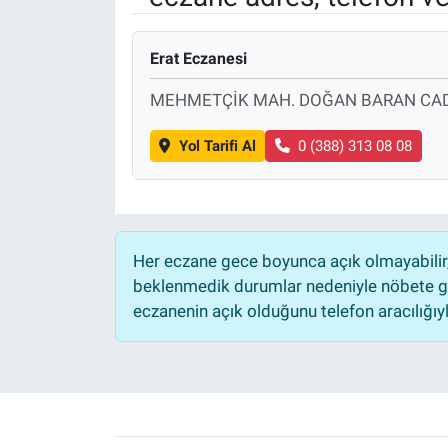
Sağlık
KÜLTÜR SANAT
Erat Eczanesi
Spor
MEHMETÇİK MAH. DOĞAN BARAN CAD.
Teknoloji
Yol Tarifi Al
0 (388) 313 08 08
Tv Medya
Her eczane gece boyunca açık olmayabilir, 
beklenmedik durumlar nedeniyle nöbete ge
eczanenin açık olduğunu telefon aracılığıyla 