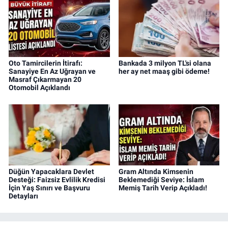
Oto Tamircilerin İtirafı:
Bankada 3 milyon TL'si olana
Sanayiye En Az Uğrayan ve
her ay net maaş gibi ödeme!
Masraf Çıkarmayan 20
Otomobil Açıklandı
Düğün Yapacaklara Devlet
Gram Altında Kimsenin
Desteği: Faizsiz Evlilik Kredisi
Beklemediği Seviye: İslam
İçin Yaş Sınırı ve Başvuru
Memiş Tarih Verip Açıkladı!
Detayları