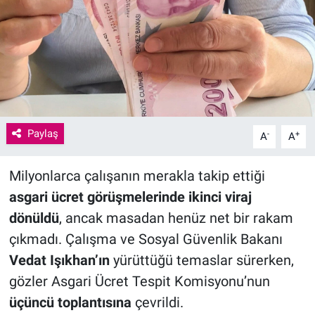
Paylaş
-
+
A
A
Milyonlarca çalışanın merakla takip ettiği
asgari ücret görüşmelerinde ikinci viraj
dönüldü
, ancak masadan henüz net bir rakam
çıkmadı. Çalışma ve Sosyal Güvenlik Bakanı
Vedat Işıkhan’ın
yürüttüğü temaslar sürerken,
gözler Asgari Ücret Tespit Komisyonu’nun
üçüncü toplantısına
çevrildi.