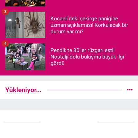
3
Kocaeli'deki çekirge paniğine
uzman açıklaması! Korkulacak bir
durum var mı?
4
Pendik'te 80'ler rüzgarı esti!
Nostalji dolu buluşma büyük ilgi
gördü
Yükleniyor...