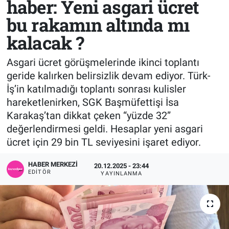
haber: Yeni asgari ücret
bu rakamın altında mı
Sağlık
KÜLTÜR SANAT
kalacak ?
Spor
Asgari ücret görüşmelerinde ikinci toplantı
Teknoloji
geride kalırken belirsizlik devam ediyor. Türk-
İş’in katılmadığı toplantı sonrası kulisler
Tv Medya
hareketlenirken, SGK Başmüfettişi İsa
Karakaş’tan dikkat çeken “yüzde 32”
değerlendirmesi geldi. Hesaplar yeni asgari
ücret için 29 bin TL seviyesini işaret ediyor.
HABER MERKEZI
20.12.2025 - 23:44
EDITÖR
YAYINLANMA