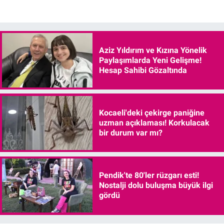
Aziz Yıldırım ve Kızına Yönelik
Paylaşımlarda Yeni Gelişme!
Hesap Sahibi Gözaltında
Kocaeli'deki çekirge paniğine
uzman açıklaması! Korkulacak
bir durum var mı?
Pendik'te 80'ler rüzgarı esti!
Nostalji dolu buluşma büyük ilgi
gördü