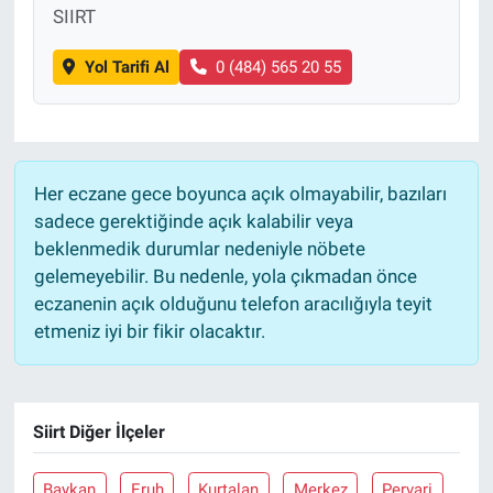
SIIRT
Yol Tarifi Al
0 (484) 565 20 55
Her eczane gece boyunca açık olmayabilir, bazıları
sadece gerektiğinde açık kalabilir veya
beklenmedik durumlar nedeniyle nöbete
gelemeyebilir. Bu nedenle, yola çıkmadan önce
eczanenin açık olduğunu telefon aracılığıyla teyit
etmeniz iyi bir fikir olacaktır.
Siirt Diğer İlçeler
Baykan
Eruh
Kurtalan
Merkez
Pervari