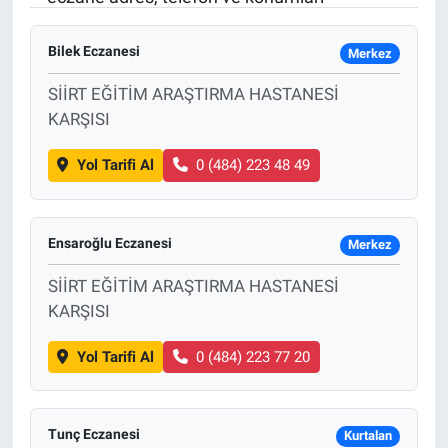
Sağlık
KÜLTÜR SANAT
Bilek Eczanesi
Merkez
Spor
SİİRT EĞİTİM ARAŞTIRMA HASTANESİ
KARŞISI
Teknoloji
Yol Tarifi Al
0 (484) 223 48 49
Tv Medya
Ensaroğlu Eczanesi
Merkez
SİİRT EĞİTİM ARAŞTIRMA HASTANESİ
KARŞISI
Yol Tarifi Al
0 (484) 223 77 20
Tunç Eczanesi
Kurtalan