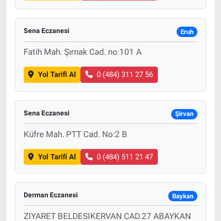
Sena Eczanesi
Eruh
Fatih Mah. Şırnak Cad. no:101 A
Yol Tarifi Al
0 (484) 311 27 56
Sena Eczanesi
Şirvan
Küfre Mah. PTT Cad. No:2 B
Yol Tarifi Al
0 (484) 511 21 47
Derman Eczanesi
Baykan
ZIYARET BELDESIKERVAN CAD.27 ABAYKAN