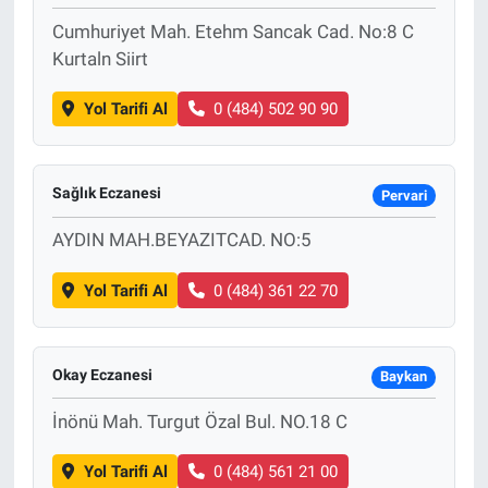
Cumhuriyet Mah. Etehm Sancak Cad. No:8 C
Kurtaln Siirt
Yol Tarifi Al
0 (484) 502 90 90
Sağlık Eczanesi
Pervari
AYDIN MAH.BEYAZITCAD. NO:5
Yol Tarifi Al
0 (484) 361 22 70
Okay Eczanesi
Baykan
İnönü Mah. Turgut Özal Bul. NO.18 C
Yol Tarifi Al
0 (484) 561 21 00