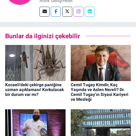
Anlık Gelişmeler
Bunlar da ilginizi çekebilir
Kocaeli'deki çekirge paniğine
Cemil Tugay Kimdir, Kaç
uzman açıklaması! Korkulacak
Yaşında ve Aslen Nereli? Dr.
bir durum var mı?
Cemil Tugay’ın Siyasi Kariyeri
ve Mesleği