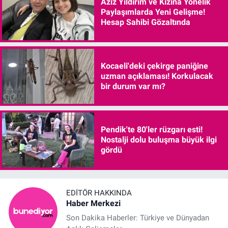
Aziz Yıldırım ve Kızına Yönelik
Paylaşımlarda Yeni Gelişme!
Hesap Sahibi Gözaltında
Kocaeli'deki çekirge paniğine
uzman açıklaması! Korkulacak
bir durum var mı?
Pendik'te 80'ler rüzgarı esti!
Nostalji dolu buluşma büyük ilgi
gördü
EDITÖR HAKKINDA
Haber Merkezi
Son Dakika Haberler: Türkiye ve Dünyadan