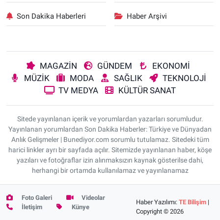
Son Dakika Haberleri
Haber Arşivi
MAGAZİN
GÜNDEM
EKONOMİ
MÜZİK
MODA
SAĞLIK
TEKNOLOJİ
TV MEDYA
KÜLTÜR SANAT
Sitede yayınlanan içerik ve yorumlardan yazarları sorumludur.
Yayınlanan yorumlardan Son Dakika Haberler: Türkiye ve Dünyadan
Anlık Gelişmeler | Bunediyor.com sorumlu tutulamaz. Sitedeki tüm
harici linkler ayrı bir sayfada açılır. Sitemizde yayınlanan haber, köşe
yazıları ve fotoğraflar izin alınmaksızın kaynak gösterilse dahi,
herhangi bir ortamda kullanılamaz ve yayınlanamaz
Foto Galeri
Videolar
Haber Yazılımı:
TE Bilişim
|
İletişim
Künye
Copyright © 2026