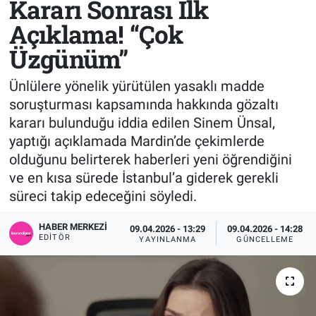
Kararı Sonrası İlk
Açıklama! “Çok
Sağlık
KÜLTÜR SANAT
Üzgünüm”
Spor
Ünlülere yönelik yürütülen yasaklı madde
Teknoloji
soruşturması kapsamında hakkında gözaltı
kararı bulunduğu iddia edilen Sinem Ünsal,
Tv Medya
yaptığı açıklamada Mardin’de çekimlerde
olduğunu belirterek haberleri yeni öğrendiğini
ve en kısa sürede İstanbul’a giderek gerekli
süreci takip edeceğini söyledi.
HABER MERKEZI
09.04.2026 - 13:29
09.04.2026 - 14:28
EDITÖR
YAYINLANMA
GÜNCELLEME