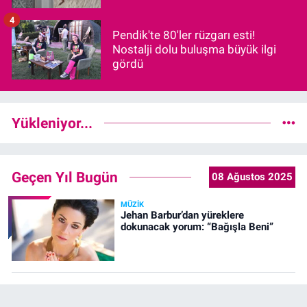
4
Pendik'te 80'ler rüzgarı esti!
Nostalji dolu buluşma büyük ilgi
gördü
Yükleniyor...
Geçen Yıl Bugün
08 Ağustos 2025
MÜZIK
Jehan Barbur’dan yüreklere
dokunacak yorum: “Bağışla Beni”