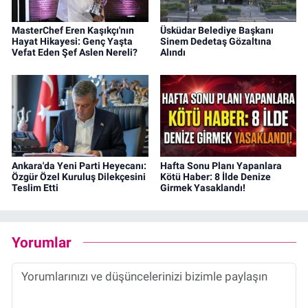
MasterChef Eren Kaşıkçı'nın
Üsküdar Belediye Başkanı
Hayat Hikayesi: Genç Yaşta
Sinem Dedetaş Gözaltına
Vefat Eden Şef Aslen Nereli?
Alındı
Ankara'da Yeni Parti Heyecanı:
Hafta Sonu Planı Yapanlara
Özgür Özel Kuruluş Dilekçesini
Kötü Haber: 8 İlde Denize
Teslim Etti
Girmek Yasaklandı!
Yorumlar