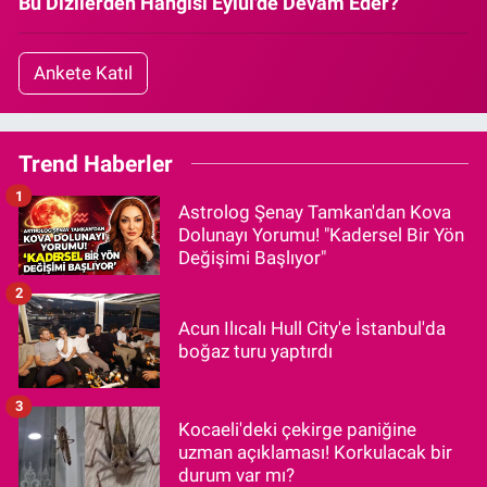
Bu Dizilerden Hangisi Eylül'de Devam Eder?
Ankete Katıl
Trend Haberler
1
Astrolog Şenay Tamkan'dan Kova
Dolunayı Yorumu! "Kadersel Bir Yön
Değişimi Başlıyor"
2
Acun Ilıcalı Hull City'e İstanbul'da
boğaz turu yaptırdı
3
Kocaeli'deki çekirge paniğine
uzman açıklaması! Korkulacak bir
durum var mı?