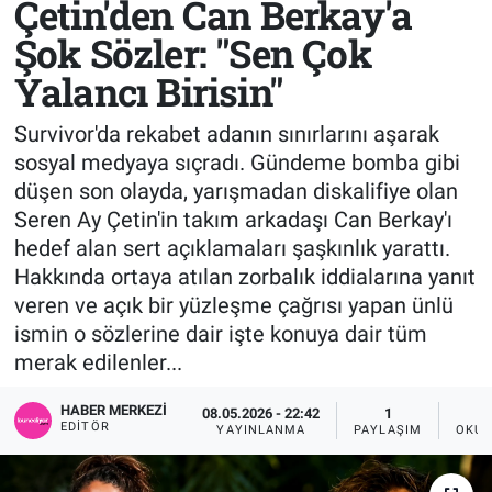
Çetin'den Can Berkay'a
Şok Sözler: "Sen Çok
Sağlık
KÜLTÜR SANAT
Yalancı Birisin"
Spor
Survivor'da rekabet adanın sınırlarını aşarak
Teknoloji
sosyal medyaya sıçradı. Gündeme bomba gibi
düşen son olayda, yarışmadan diskalifiye olan
Tv Medya
Seren Ay Çetin'in takım arkadaşı Can Berkay'ı
hedef alan sert açıklamaları şaşkınlık yarattı.
Hakkında ortaya atılan zorbalık iddialarına yanıt
veren ve açık bir yüzleşme çağrısı yapan ünlü
ismin o sözlerine dair işte konuya dair tüm
merak edilenler...
HABER MERKEZI
08.05.2026 - 22:42
1
EDITÖR
YAYINLANMA
PAYLAŞIM
OKUN