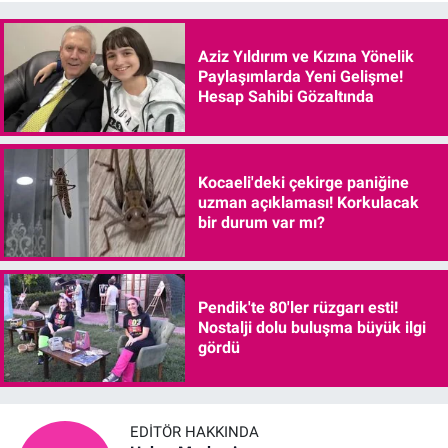
Aziz Yıldırım ve Kızına Yönelik
Paylaşımlarda Yeni Gelişme!
Hesap Sahibi Gözaltında
Kocaeli'deki çekirge paniğine
uzman açıklaması! Korkulacak
bir durum var mı?
Pendik'te 80'ler rüzgarı esti!
Nostalji dolu buluşma büyük ilgi
gördü
EDITÖR HAKKINDA