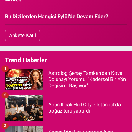
Bu Dizilerden Hangisi Eylül'de Devam Eder?
Ankete Katıl
Trend Haberler
1
Astrolog Şenay Tamkan'dan Kova
Dolunayı Yorumu! "Kadersel Bir Yön
Değişimi Başlıyor"
2
Acun Ilıcalı Hull City'e İstanbul'da
boğaz turu yaptırdı
3