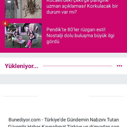
Kocaeli'deki çekirge paniğine
uzman açıklaması! Korkulacak bir
durum var mı?
4
Pendik'te 80'ler rüzgarı esti!
Nostalji dolu buluşma büyük ilgi
gördü
Yükleniyor...
Bunediyor.com - Türkiye'de Gündemin Nabzını Tutan
Güvenilir Haber Kaynağınız! Türkiye ve dünyadan son