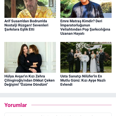
Arif Susam'dan Bodrum'da
Emre Matraş Kimdir? Deri
Nostalji Rüzgarı! Sevenleri
İmparatorluğunun
Şarkılara Eşlik Etti
Veliahtından Pop Şarkıcılığına
Uzanan Hayatı
Hülya Avşar'ın Kızı Zehra
Usta Sanatçı Nilüfer'in En
Çilingiroğlu'ndan Dikkat Çeken
Mutlu Günü: Kızı Ayşe Nazlı
Değişim! "Özüme Döndüm"
Evlendi
Yorumlar