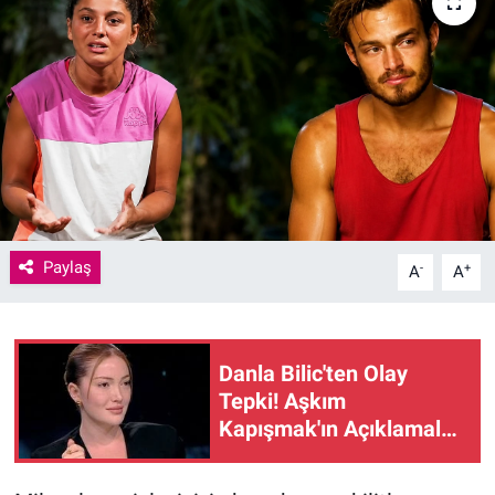
Paylaş
-
+
A
A
Danla Bilic'ten Olay
Tepki! Aşkım
Kapışmak'ın Açıklamaları
Tartışma Yarattı