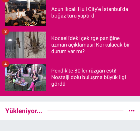
Acun Ilıcalı Hull City'e İstanbul'da
boğaz turu yaptırdı
3
Kocaeli'deki çekirge paniğine
uzman açıklaması! Korkulacak bir
durum var mı?
4
Pendik'te 80'ler rüzgarı esti!
Nostalji dolu buluşma büyük ilgi
gördü
Yükleniyor...