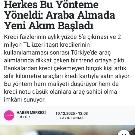
Herkes Bu Yönteme
Yöneldi: Araba Almada
Sağlık
KÜLTÜR SANAT
Yeni Akım Başladı
Spor
Kredi faizlerinin aylık yüzde 5’e çıkması ve 2
Teknoloji
milyon TL üzeri taşıt kredilerinin
kullanılamaması sonrası Türkiye’de araç
Tv Medya
alımlarında dikkat çeken bir trend ortaya çıktı.
Bankalardan kredi çekemeyen birçok kişi artık
sıfır kilometre araçları kredi kartıyla satın alıyor.
Bu yöntem hem maliyeti düşürüyor hem de
kredi notu düşük olanlara araç sahibi olma
imkânı sunuyor.
HABER MERKEZI
10.12.2025 - 12:03
EDITÖR
YAYINLANMA