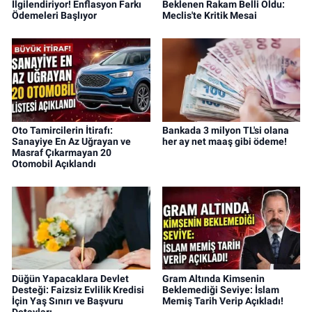
İlgilendiriyor! Enflasyon Farkı
Beklenen Rakam Belli Oldu:
Ödemeleri Başlıyor
Meclis'te Kritik Mesai
Oto Tamircilerin İtirafı:
Bankada 3 milyon TL'si olana
Sanayiye En Az Uğrayan ve
her ay net maaş gibi ödeme!
Masraf Çıkarmayan 20
Otomobil Açıklandı
Düğün Yapacaklara Devlet
Gram Altında Kimsenin
Desteği: Faizsiz Evlilik Kredisi
Beklemediği Seviye: İslam
İçin Yaş Sınırı ve Başvuru
Memiş Tarih Verip Açıkladı!
Detayları