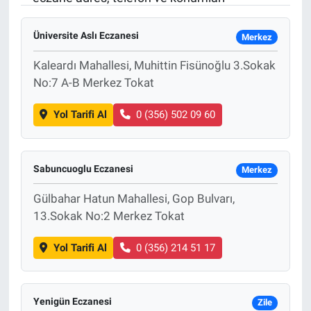
Sağlık
KÜLTÜR SANAT
Üniversite Aslı Eczanesi
Merkez
Spor
Kaleardı Mahallesi, Muhittin Fisünoğlu 3.Sokak
No:7 A-B Merkez Tokat
Teknoloji
Yol Tarifi Al
0 (356) 502 09 60
Tv Medya
Sabuncuoglu Eczanesi
Merkez
Gülbahar Hatun Mahallesi, Gop Bulvarı,
13.Sokak No:2 Merkez Tokat
Yol Tarifi Al
0 (356) 214 51 17
Yenigün Eczanesi
Zile