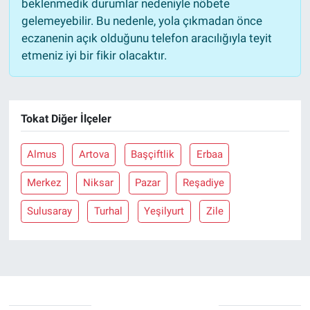
beklenmedik durumlar nedeniyle nöbete
gelemeyebilir. Bu nedenle, yola çıkmadan önce
eczanenin açık olduğunu telefon aracılığıyla teyit
etmeniz iyi bir fikir olacaktır.
Tokat Diğer İlçeler
Almus
Artova
Başçiftlik
Erbaa
Merkez
Niksar
Pazar
Reşadiye
Sulusaray
Turhal
Yeşilyurt
Zile