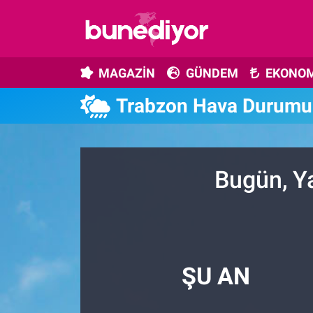
Astroloji
MAGAZİN
Hava Durumu
MAGAZİN
GÜNDEM
EKONOM
Diziler
GÜNDEM
Trafik Durumu
Trabzon Hava Durumu
Dünya
EKONOMİ
Süper Lig Puan Durumu ve Fikstür
Gündem
MÜZİK
Tüm Manşetler
Bugün, Y
Moda
MODA
Son Dakika Haberleri
Kültür Sanat
SAĞLIK
Haber Arşivi
Magazin
TEKNOLOJİ
ŞU AN
Müzik
TV MEDYA