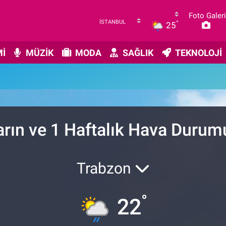
Foto Galeri
°
25
İ
MÜZİK
MODA
SAĞLIK
TEKNOLOJİ
arın ve 1 Haftalık Hava Durum
Trabzon
°
22