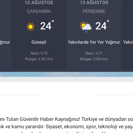
12 AĞUSTOS
13 AĞUSTOS
ÇARŞAMBA
PERŞEMBE
°
°
24
24
ağmur
Güneşli
Yakınlarda Yer Yer Yağmur
Yakı
Nem: %75
Nem: %77
Rüzgar: 2.50 m/s
Rüzgar: 3.00 m/s
ı Tutan Güvenilir Haber Kaynağınız! Türkiye ve dünyadan son
aflık ve kamu yararıdır. Siyaset, ekonomi, spor, teknoloji ve 