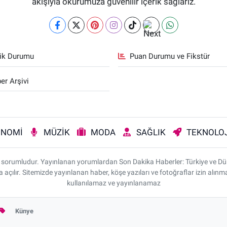
akışıyla okurumuza güvenilir içerik sağlarız.
fik Durumu
Puan Durumu ve Fikstür
er Arşivi
ONOMİ
MÜZİK
MODA
SAĞLIK
TEKNOLOJ
rı sorumludur. Yayınlanan yorumlardan Son Dakika Haberler: Türkiye ve D
da açılır. Sitemizde yayınlanan haber, köşe yazıları ve fotoğraflar izin alı
kullanılamaz ve yayınlanamaz
Künye