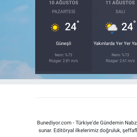
10 AĞUSTOS
11 AĞUSTOS
PAZARTESI
SALI
°
°
24
24
Güneşli
Yakınlarda Yer Yer Y
Nem: %73
Nem: %73
Rüzgar: 2.81 m/s
Rüzgar: 2.61 m/s
Bunediyor.com - Türkiye'de Gündemin Nabzın
sunar. Editöryal ilkelerimiz doğruluk, şeff