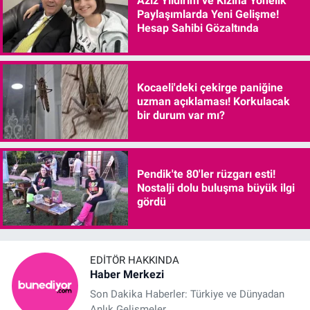
Aziz Yıldırım ve Kızına Yönelik
Paylaşımlarda Yeni Gelişme!
Hesap Sahibi Gözaltında
Kocaeli'deki çekirge paniğine
uzman açıklaması! Korkulacak
bir durum var mı?
Pendik'te 80'ler rüzgarı esti!
Nostalji dolu buluşma büyük ilgi
gördü
EDITÖR HAKKINDA
Haber Merkezi
Son Dakika Haberler: Türkiye ve Dünyadan
Anlık Gelişmeler