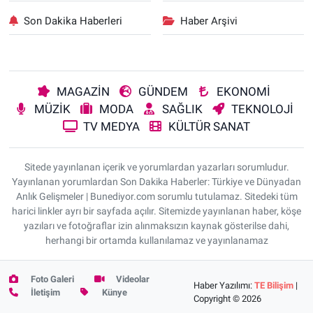
Son Dakika Haberleri
Haber Arşivi
MAGAZİN
GÜNDEM
EKONOMİ
MÜZİK
MODA
SAĞLIK
TEKNOLOJİ
TV MEDYA
KÜLTÜR SANAT
Sitede yayınlanan içerik ve yorumlardan yazarları sorumludur.
Yayınlanan yorumlardan Son Dakika Haberler: Türkiye ve Dünyadan
Anlık Gelişmeler | Bunediyor.com sorumlu tutulamaz. Sitedeki tüm
harici linkler ayrı bir sayfada açılır. Sitemizde yayınlanan haber, köşe
yazıları ve fotoğraflar izin alınmaksızın kaynak gösterilse dahi,
herhangi bir ortamda kullanılamaz ve yayınlanamaz
Foto Galeri
Videolar
Haber Yazılımı:
TE Bilişim
|
İletişim
Künye
Copyright © 2026