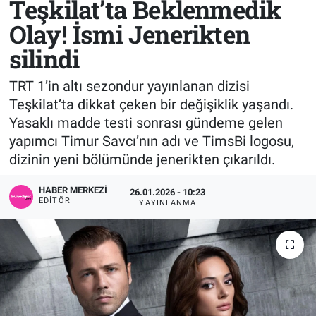
Teşkilat’ta Beklenmedik
Olay! İsmi Jenerikten
Sağlık
KÜLTÜR SANAT
silindi
Spor
TRT 1’in altı sezondur yayınlanan dizisi
Teknoloji
Teşkilat’ta dikkat çeken bir değişiklik yaşandı.
Yasaklı madde testi sonrası gündeme gelen
Tv Medya
yapımcı Timur Savcı’nın adı ve TimsBi logosu,
dizinin yeni bölümünde jenerikten çıkarıldı.
HABER MERKEZI
26.01.2026 - 10:23
EDITÖR
YAYINLANMA