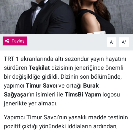
Paylaş
-
+
A
A
TRT 1 ekranlarında altı sezondur yayın hayatını
sürdüren
Teşkilat
dizisinin jeneriğinde önemli
bir değişikliğe gidildi. Dizinin son bölümünde,
yapımcı
Timur Savcı
ve ortağı
Burak
Sağyaşar
’ın isimleri ile
TimsBi Yapım
logosu
jenerikte yer almadı.
Yapımcı Timur Savcı’nın yasaklı madde testinin
pozitif çıktığı yönündeki iddiaların ardından,