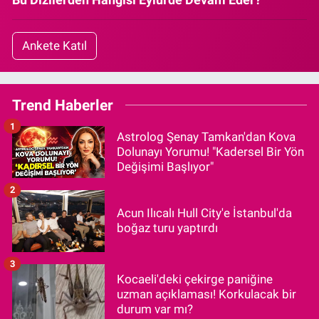
Ankete Katıl
Trend Haberler
1
Astrolog Şenay Tamkan'dan Kova
Dolunayı Yorumu! "Kadersel Bir Yön
Değişimi Başlıyor"
2
Acun Ilıcalı Hull City'e İstanbul'da
boğaz turu yaptırdı
3
Kocaeli'deki çekirge paniğine
uzman açıklaması! Korkulacak bir
durum var mı?