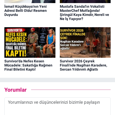
İsmail Küçükkaya'nın Yeni
Mustafa Sandal'ın Vokalisti
Adresi Belli Oldu! Resmen
MasterChef Mutfağında!
Duyurdu
Şiringül Kaya Kimdir, Nereli ve
Ne İş Yapıyor?
Survivor'da Nefes Kesen
Survivor 2026 Çeyrek
Mücadele: Sakatlığa Rağmen
Finali'nde Nagihan Karadere,
Final Biletini Kaptı!
Sercan Yıldırım'ı Ağlattı
Yorumlar