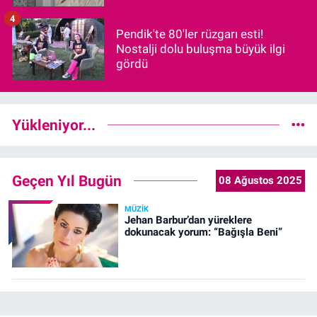
4
Pendik'te 80'ler rüzgarı esti!
Nostalji dolu buluşma büyük ilgi
gördü
Yükleniyor...
Geçen Yıl Bugün
08 Ağustos 2025
MÜZIK
Jehan Barbur’dan yüreklere
dokunacak yorum: “Bağışla Beni”