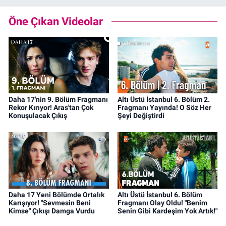
Öne Çıkan Videolar
Daha 17'nin 9. Bölüm Fragmanı
Altı Üstü İstanbul 6. Bölüm 2.
Rekor Kırıyor! Aras'tan Çok
Fragmanı Yayında! O Söz Her
Konuşulacak Çıkış
Şeyi Değiştirdi
Daha 17 Yeni Bölümde Ortalık
Altı Üstü İstanbul 6. Bölüm
Karışıyor! "Sevmesin Beni
Fragmanı Olay Oldu! "Benim
Kimse" Çıkışı Damga Vurdu
Senin Gibi Kardeşim Yok Artık!"