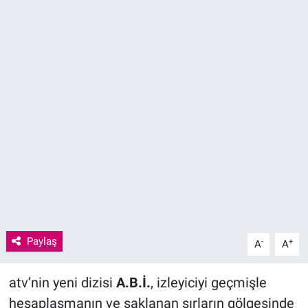
Sağlık
KÜLTÜR SANAT
Spor
Teknoloji
Tv Medya
Paylaş
-
+
A
A
atv’nin yeni dizisi
A.B.İ.
, izleyiciyi geçmişle
hesaplaşmanın ve saklanan sırların gölgesinde