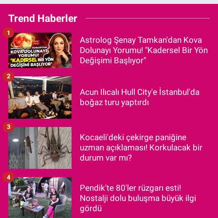
Trend Haberler
1
Astrolog Şenay Tamkan'dan Kova
Dolunayı Yorumu! "Kadersel Bir Yön
Değişimi Başlıyor"
2
Acun Ilıcalı Hull City'e İstanbul'da
boğaz turu yaptırdı
3
Kocaeli'deki çekirge paniğine
uzman açıklaması! Korkulacak bir
durum var mı?
4
Pendik'te 80'ler rüzgarı esti!
Nostalji dolu buluşma büyük ilgi
gördü