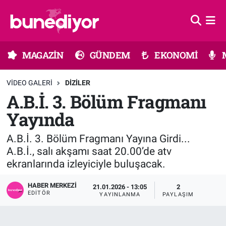
Astroloji
MAGAZİN
Hava Durumu
MAGAZİN
GÜNDEM
EKONOMİ
Diziler
GÜNDEM
Trafik Durumu
VIDEO GALERI
DIZILER
Dünya
EKONOMİ
Süper Lig Puan Durumu ve Fikstür
A.B.İ. 3. Bölüm Fragmanı
Yayında
Gündem
MÜZİK
Tüm Manşetler
A.B.İ. 3. Bölüm Fragmanı Yayına Girdi...
Moda
MODA
Son Dakika Haberleri
A.B.İ., salı akşamı saat 20.00’de atv
ekranlarında izleyiciyle buluşacak.
Kültür Sanat
SAĞLIK
Haber Arşivi
HABER MERKEZI
21.01.2026 - 13:05
2
Magazin
TEKNOLOJİ
EDITÖR
YAYINLANMA
PAYLAŞIM
Müzik
TV MEDYA