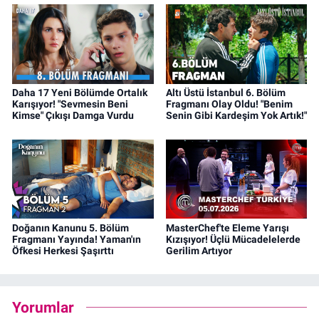
Daha 17 Yeni Bölümde Ortalık
Altı Üstü İstanbul 6. Bölüm
Karışıyor! "Sevmesin Beni
Fragmanı Olay Oldu! "Benim
Kimse" Çıkışı Damga Vurdu
Senin Gibi Kardeşim Yok Artık!"
Doğanın Kanunu 5. Bölüm
MasterChef'te Eleme Yarışı
Fragmanı Yayında! Yaman'ın
Kızışıyor! Üçlü Mücadelelerde
Öfkesi Herkesi Şaşırttı
Gerilim Artıyor
Yorumlar