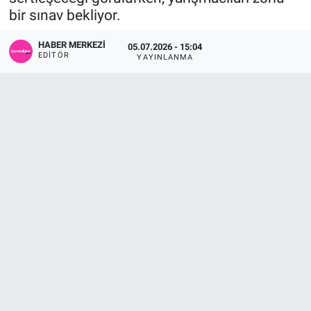
bir sınav bekliyor.
Sağlık
KÜLTÜR SANAT
HABER MERKEZI
05.07.2026 - 15:04
EDITÖR
YAYINLANMA
Spor
Teknoloji
Tv Medya