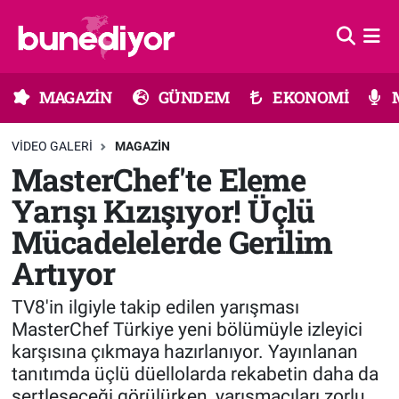
Astroloji
MAGAZİN
Hava Durumu
MAGAZİN
GÜNDEM
EKONOMİ
Diziler
GÜNDEM
Trafik Durumu
VIDEO GALERI
MAGAZIN
Dünya
EKONOMİ
Süper Lig Puan Durumu ve Fikstür
MasterChef'te Eleme
Yarışı Kızışıyor! Üçlü
Gündem
MÜZİK
Tüm Manşetler
Mücadelelerde Gerilim
Moda
MODA
Son Dakika Haberleri
Artıyor
Kültür Sanat
SAĞLIK
Haber Arşivi
TV8'in ilgiyle takip edilen yarışması
MasterChef Türkiye yeni bölümüyle izleyici
Magazin
TEKNOLOJİ
karşısına çıkmaya hazırlanıyor. Yayınlanan
tanıtımda üçlü düellolarda rekabetin daha da
Müzik
TV MEDYA
sertleşeceği görülürken, yarışmacıları zorlu