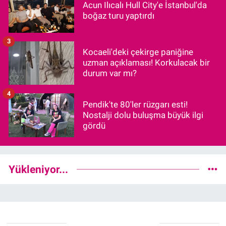
Acun Ilıcalı Hull City'e İstanbul'da
boğaz turu yaptırdı
3
Kocaeli'deki çekirge paniğine
uzman açıklaması! Korkulacak bir
durum var mı?
4
Pendik'te 80'ler rüzgarı esti!
Nostalji dolu buluşma büyük ilgi
gördü
Yükleniyor...