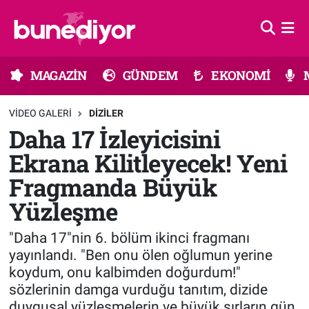
Astroloji
MAGAZİN
Hava Durumu
MAGAZİN
GÜNDEM
EKONOMİ
Diziler
GÜNDEM
Trafik Durumu
VIDEO GALERI
DIZILER
Dünya
EKONOMİ
Süper Lig Puan Durumu ve Fikstür
Daha 17 İzleyicisini
Ekrana Kilitleyecek! Yeni
Gündem
MÜZİK
Tüm Manşetler
Fragmanda Büyük
Moda
MODA
Son Dakika Haberleri
Yüzleşme
Kültür Sanat
SAĞLIK
Haber Arşivi
"Daha 17"nin 6. bölüm ikinci fragmanı
yayınlandı. "Ben onu ölen oğlumun yerine
Magazin
TEKNOLOJİ
koydum, onu kalbimden doğurdum!"
sözlerinin damga vurduğu tanıtım, dizide
Müzik
TV MEDYA
duygusal yüzleşmelerin ve büyük sırların gün