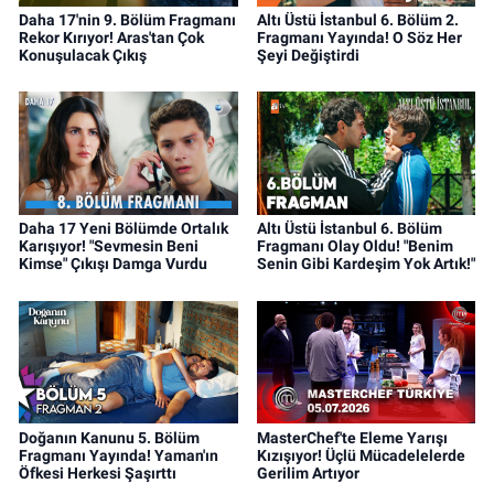
Daha 17'nin 9. Bölüm Fragmanı
Altı Üstü İstanbul 6. Bölüm 2.
Rekor Kırıyor! Aras'tan Çok
Fragmanı Yayında! O Söz Her
Konuşulacak Çıkış
Şeyi Değiştirdi
Daha 17 Yeni Bölümde Ortalık
Altı Üstü İstanbul 6. Bölüm
Karışıyor! "Sevmesin Beni
Fragmanı Olay Oldu! "Benim
Kimse" Çıkışı Damga Vurdu
Senin Gibi Kardeşim Yok Artık!"
Doğanın Kanunu 5. Bölüm
MasterChef'te Eleme Yarışı
Fragmanı Yayında! Yaman'ın
Kızışıyor! Üçlü Mücadelelerde
Öfkesi Herkesi Şaşırttı
Gerilim Artıyor