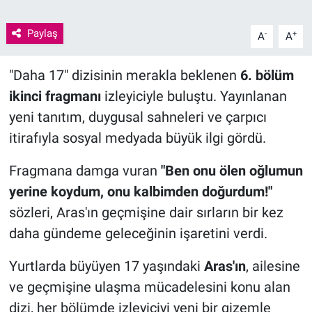
Paylaş
-
+
A
A
"Daha 17" dizisinin merakla beklenen
6. bölüm
ikinci fragmanı
izleyiciyle buluştu. Yayınlanan
yeni tanıtım, duygusal sahneleri ve çarpıcı
itirafıyla sosyal medyada büyük ilgi gördü.
Fragmana damga vuran
"Ben onu ölen oğlumun
yerine koydum, onu kalbimden doğurdum!"
sözleri, Aras'ın geçmişine dair sırların bir kez
daha gündeme geleceğinin işaretini verdi.
Yurtlarda büyüyen 17 yaşındaki
Aras'ın
, ailesine
ve geçmişine ulaşma mücadelesini konu alan
dizi, her bölümde izleyiciyi yeni bir gizemle