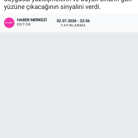
yüzüne çıkacağının sinyalini verdi.
Sağlık
KÜLTÜR SANAT
HABER MERKEZI
02.07.2026 - 22:56
EDITÖR
YAYINLANMA
Spor
Teknoloji
Tv Medya