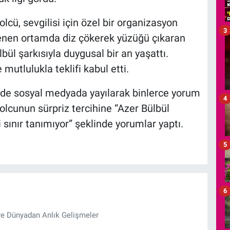
lcü, sevgilisi için özel bir organizasyon
3
lenen ortamda diz çökerek yüzüğü çıkaran
bül şarkısıyla duygusal bir an yaşattı.
utlulukla teklifi kabul etti.
ürede sosyal medyada yayılarak binlerce yorum
4
tbolcunun sürpriz tercihine “Azer Bülbül
sınır tanımıyor” şeklinde yorumlar yaptı.
5
6
ve Dünyadan Anlık Gelişmeler