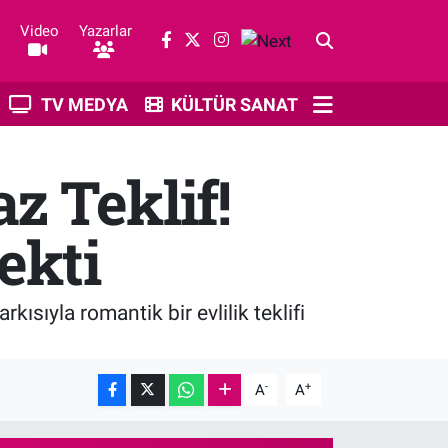
Video
Yazarlar
TV MEDYA
KÜLTÜR SANAT
z Teklif!
ekti
kısıyla romantik bir evlilik teklifi
-
+
A
A