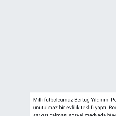
Sağlık
KÜLTÜR SANAT
Spor
Teknoloji
Tv Medya
Milli futbolcumuz Bertuğ Yıldırım, P
unutulmaz bir evlilik teklifi yaptı. 
şarkısı çalması sosyal medyada büyü