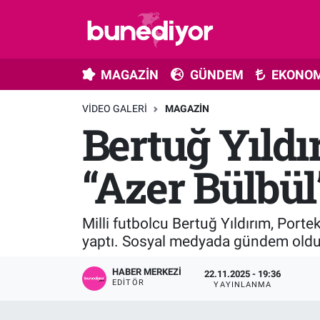
Astroloji
MAGAZİN
Hava Durumu
MAGAZİN
GÜNDEM
EKONOM
Diziler
GÜNDEM
Trafik Durumu
VIDEO GALERI
MAGAZIN
Bertuğ Yıldı
Dünya
EKONOMİ
Süper Lig Puan Durumu ve Fikstür
Gündem
MÜZİK
Tüm Manşetler
“Azer Bülbül
Moda
MODA
Son Dakika Haberleri
Milli futbolcu Bertuğ Yıldırım, Portek
Kültür Sanat
SAĞLIK
Haber Arşivi
yaptı. Sosyal medyada gündem oldu
Magazin
TEKNOLOJİ
HABER MERKEZI
22.11.2025 - 19:36
EDITÖR
YAYINLANMA
Müzik
TV MEDYA