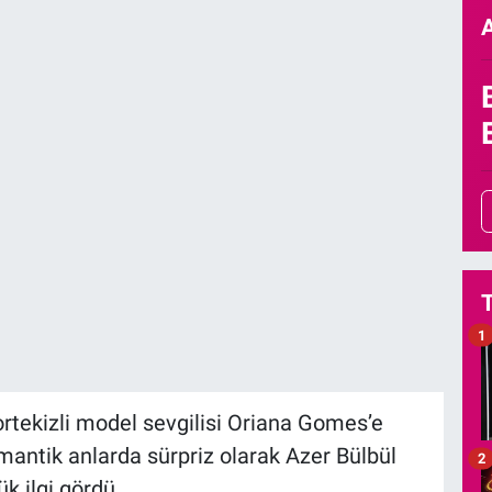
1
ortekizli model sevgilisi Oriana Gomes’e
Romantik anlarda sürpriz olarak Azer Bülbül
2
k ilgi gördü.