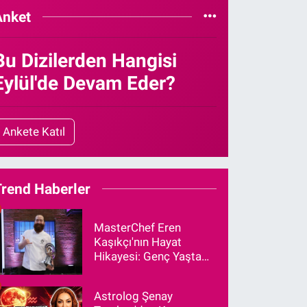
Anket
Bu Dizilerden Hangisi
Eylül'de Devam Eder?
Ankete Katıl
Trend Haberler
MasterChef Eren
Kaşıkçı'nın Hayat
Hikayesi: Genç Yaşta
Vefat Eden Şef Aslen
Nereli?
Astrolog Şenay