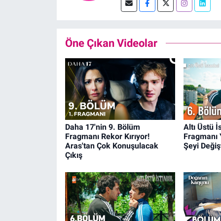
Öne Çıkan Videolar
Daha 17'nin 9. Bölüm
Altı Üstü 
Fragmanı Rekor Kırıyor!
Fragmanı 
Aras'tan Çok Konuşulacak
Şeyi Değişt
Çıkış