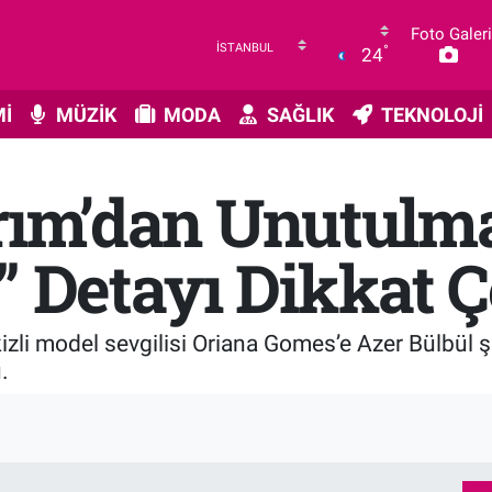
Foto Galeri
°
24
İ
MÜZİK
MODA
SAĞLIK
TEKNOLOJİ
rım’dan Unutulma
” Detayı Dikkat Ç
izli model sevgilisi Oriana Gomes’e Azer Bülbül şar
.