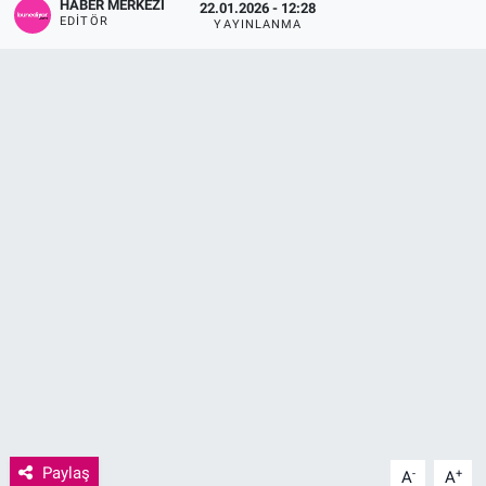
HABER MERKEZI
22.01.2026 - 12:28
EDITÖR
YAYINLANMA
Sağlık
KÜLTÜR SANAT
Spor
Teknoloji
Tv Medya
Paylaş
-
+
A
A