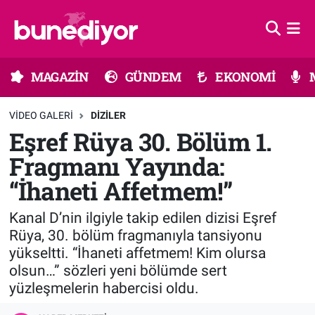
Astroloji
MAGAZİN
Hava Durumu
MAGAZİN
GÜNDEM
EKONOMİ
Diziler
GÜNDEM
Trafik Durumu
VIDEO GALERI
DIZILER
Dünya
EKONOMİ
Süper Lig Puan Durumu ve Fikstür
Eşref Rüya 30. Bölüm 1.
Fragmanı Yayında:
Gündem
MÜZİK
Tüm Manşetler
“İhaneti Affetmem!”
Moda
MODA
Son Dakika Haberleri
Kanal D’nin ilgiyle takip edilen dizisi Eşref
Kültür Sanat
SAĞLIK
Haber Arşivi
Rüya, 30. bölüm fragmanıyla tansiyonu
yükseltti. “İhaneti affetmem! Kim olursa
Magazin
TEKNOLOJİ
olsun…” sözleri yeni bölümde sert
yüzleşmelerin habercisi oldu.
Müzik
TV MEDYA