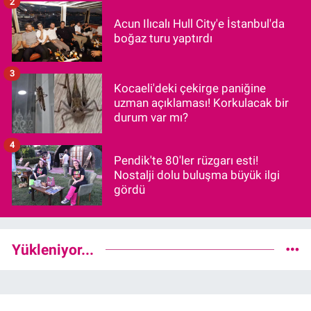
2
Acun Ilıcalı Hull City'e İstanbul'da
boğaz turu yaptırdı
3
Kocaeli'deki çekirge paniğine
uzman açıklaması! Korkulacak bir
durum var mı?
4
Pendik'te 80'ler rüzgarı esti!
Nostalji dolu buluşma büyük ilgi
gördü
Yükleniyor...