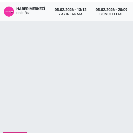
HABER MERKEZI
05.02.2026 - 13:12
05.02.2026 - 20:09
Sağlık
KÜLTÜR SANAT
EDITÖR
YAYINLANMA
GÜNCELLEME
Spor
Teknoloji
Tv Medya