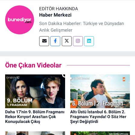
EDITÖR HAKKINDA
Haber Merkezi
Son Dakika Haberler: Türkiye ve Dünyadan
Anlık Gelişmeler
Öne Çıkan Videolar
Daha 17'nin 9. Bölüm Fragmanı
Altı Üstü İstanbul 6. Bölüm 2.
Rekor Kırıyor! Aras'tan Çok
Fragmanı Yayında! O Söz Her
Konuşulacak Çıkış
Şeyi Değiştirdi