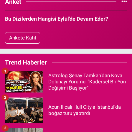
Anket
Bu Dizilerden Hangisi Eylül'de Devam Eder?
Ankete Katıl
Trend Haberler
1
Astrolog Şenay Tamkan'dan Kova
Dolunayı Yorumu! "Kadersel Bir Yön
Değişimi Başlıyor"
2
Acun Ilıcalı Hull City'e İstanbul'da
boğaz turu yaptırdı
3