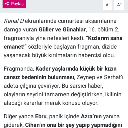
Paylaş
-
+
A
A
Kanal D
ekranlarında cumartesi akşamlarına
damga vuran
Güller ve Günahlar
, 16. bölüm 2.
fragmanıyla yine nefesleri kesti. “
Kızlarım sana
emanet!
” sözleriyle başlayan fragman, dizide
yaşanacak büyük kırılmaların habercisi oldu.
Fragmanda,
Kader yaşlarında küçük bir kızın
cansız bedeninin bulunması
, Zeynep ve Serhat’ı
adeta çılgına çeviriyor. Bu sarsıcı haber,
olayların seyrini tamamen değiştirirken, ikilinin
alacağı kararlar merak konusu oluyor.
Diğer yanda
Ebru
, panik içinde
Azra’nın
yanına
giderek,
Cihan’ın ona bir şey yapıp yapmadığını