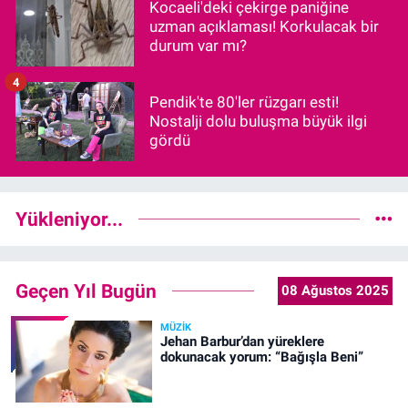
Kocaeli'deki çekirge paniğine
uzman açıklaması! Korkulacak bir
durum var mı?
4
Pendik'te 80'ler rüzgarı esti!
Nostalji dolu buluşma büyük ilgi
gördü
Yükleniyor...
Geçen Yıl Bugün
08 Ağustos 2025
MÜZIK
Jehan Barbur’dan yüreklere
dokunacak yorum: “Bağışla Beni”