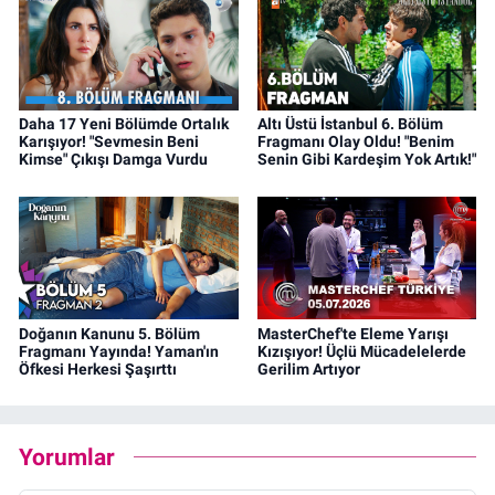
Daha 17 Yeni Bölümde Ortalık
Altı Üstü İstanbul 6. Bölüm
Karışıyor! "Sevmesin Beni
Fragmanı Olay Oldu! "Benim
Kimse" Çıkışı Damga Vurdu
Senin Gibi Kardeşim Yok Artık!"
Doğanın Kanunu 5. Bölüm
MasterChef'te Eleme Yarışı
Fragmanı Yayında! Yaman'ın
Kızışıyor! Üçlü Mücadelelerde
Öfkesi Herkesi Şaşırttı
Gerilim Artıyor
Yorumlar