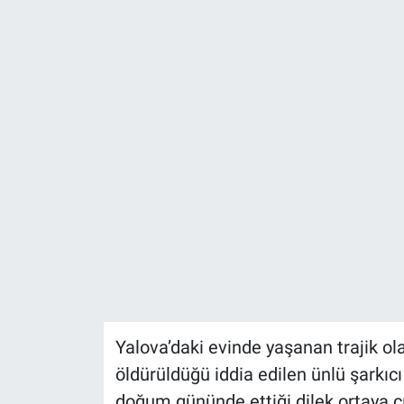
Sağlık
KÜLTÜR SANAT
Spor
Teknoloji
Tv Medya
Yalova’daki evinde yaşanan trajik o
öldürüldüğü iddia edilen ünlü şarkıc
doğum gününde ettiği dilek ortaya çı