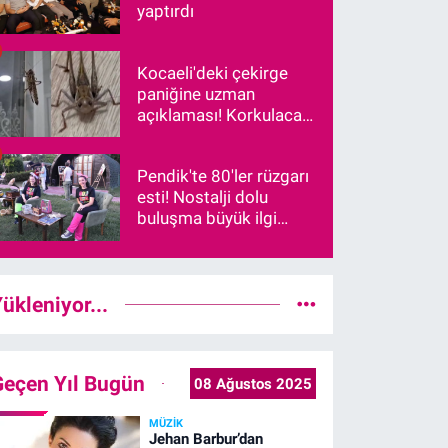
yaptırdı
Kocaeli'deki çekirge
paniğine uzman
açıklaması! Korkulacak
bir durum var mı?
Pendik'te 80'ler rüzgarı
esti! Nostalji dolu
buluşma büyük ilgi
gördü
ükleniyor...
Geçen Yıl Bugün
08 Ağustos 2025
MÜZIK
Jehan Barbur’dan