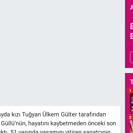
1
layda kızı Tuğyan Ülkem Gülter tarafından
2
ı Güllü’nün, hayatını kaybetmeden önceki son
ktı. 51 yaşında yaşamını yitiren sanatçının