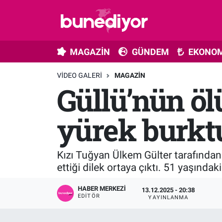
Astroloji
MAGAZİN
Hava Durumu
MAGAZİN
GÜNDEM
EKONOM
Diziler
GÜNDEM
Trafik Durumu
VIDEO GALERI
MAGAZIN
Güllü’nün ö
Dünya
EKONOMİ
Süper Lig Puan Durumu ve Fikstür
Gündem
MÜZİK
Tüm Manşetler
yürek burkt
Moda
MODA
Son Dakika Haberleri
Kızı Tuğyan Ülkem Gülter tarafında
Kültür Sanat
SAĞLIK
Haber Arşivi
ettiği dilek ortaya çıktı. 51 yaşındak
Magazin
TEKNOLOJİ
HABER MERKEZI
13.12.2025 - 20:38
EDITÖR
YAYINLANMA
Müzik
TV MEDYA