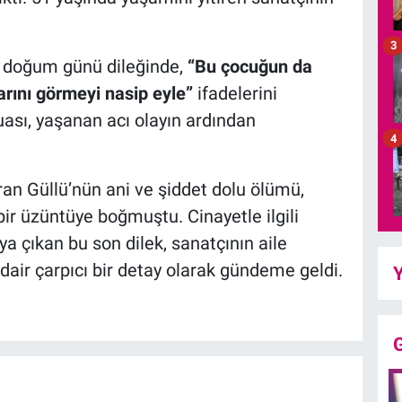
3
ğı doğum günü dileğinde,
“Bu çocuğun da
arını görmeyi nasip eyle”
ifadelerini
uası, yaşanan acı olayın ardından
4
an Güllü’nün ani ve şiddet dolu ölümü,
bir üzüntüye boğmuştu. Cinayetle ilgili
a çıkan bu son dilek, sanatçının aile
dair çarpıcı bir detay olarak gündeme geldi.
Y