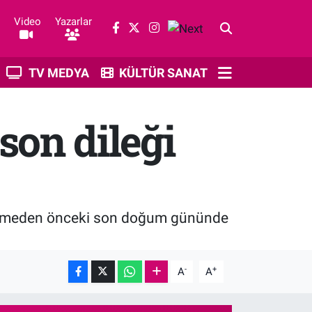
Video
Yazarlar
TV MEDYA
KÜLTÜR SANAT
on dileği
ybetmeden önceki son doğum gününde
-
+
A
A