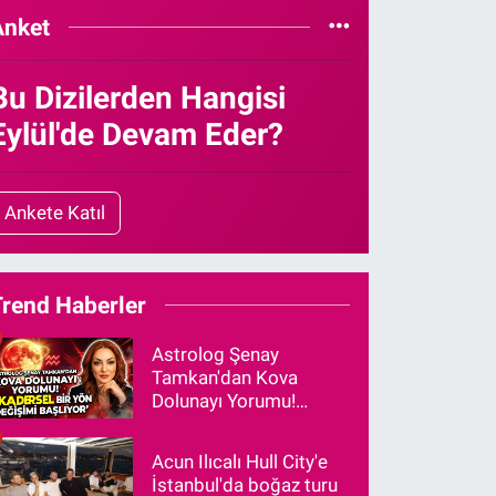
Anket
Bu Dizilerden Hangisi
Eylül'de Devam Eder?
Ankete Katıl
Trend Haberler
Astrolog Şenay
Tamkan'dan Kova
Dolunayı Yorumu!
"Kadersel Bir Yön
Değişimi Başlıyor"
Acun Ilıcalı Hull City'e
İstanbul'da boğaz turu