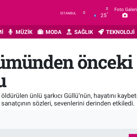
Foto Galeri
°
25
İ
MÜZİK
MODA
SAĞLIK
TEKNOLOJİ
lümünden önceki s
u
n öldürülen ünlü şarkıcı Güllü’nün, hayatını ka
i sanatçının sözleri, sevenlerini derinden etkiledi.