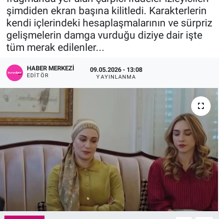
şimdiden ekran başına kilitledi. Karakterlerin
Sağlık
KÜLTÜR SANAT
kendi içlerindeki hesaplaşmalarının ve sürpriz
gelişmelerin damga vurduğu diziye dair işte
Spor
tüm merak edilenler...
Teknoloji
HABER MERKEZI
09.05.2026 - 13:08
EDITÖR
YAYINLANMA
Tv Medya