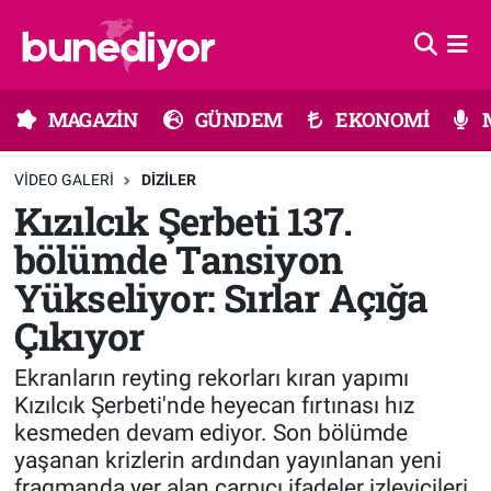
Astroloji
MAGAZİN
Hava Durumu
MAGAZİN
GÜNDEM
EKONOMİ
Diziler
GÜNDEM
Trafik Durumu
VIDEO GALERI
DIZILER
Dünya
EKONOMİ
Süper Lig Puan Durumu ve Fikstür
Kızılcık Şerbeti 137.
bölümde Tansiyon
Gündem
MÜZİK
Tüm Manşetler
Yükseliyor: Sırlar Açığa
Moda
MODA
Son Dakika Haberleri
Çıkıyor
Kültür Sanat
SAĞLIK
Haber Arşivi
Ekranların reyting rekorları kıran yapımı
Kızılcık Şerbeti'nde heyecan fırtınası hız
Magazin
TEKNOLOJİ
kesmeden devam ediyor. Son bölümde
yaşanan krizlerin ardından yayınlanan yeni
Müzik
TV MEDYA
fragmanda yer alan çarpıcı ifadeler izleyicileri