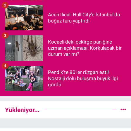
2
Acun Ilıcalı Hull City'e İstanbul'da
boğaz turu yaptırdı
3
Kocaeli'deki çekirge paniğine
uzman açıklaması! Korkulacak bir
durum var mı?
4
Pendik'te 80'ler rüzgarı esti!
Nostalji dolu buluşma büyük ilgi
gördü
Yükleniyor...