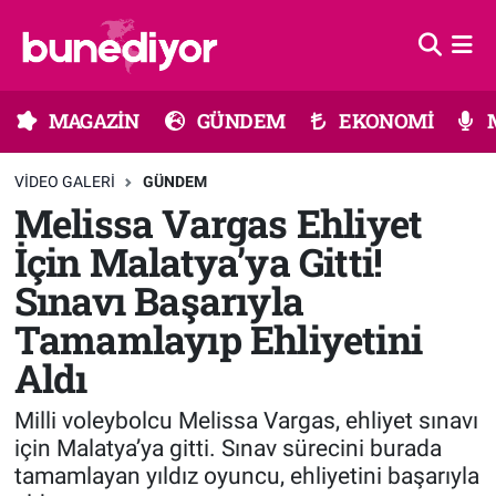
Astroloji
MAGAZİN
Hava Durumu
MAGAZİN
GÜNDEM
EKONOMİ
Diziler
GÜNDEM
Trafik Durumu
VIDEO GALERI
GÜNDEM
Dünya
EKONOMİ
Süper Lig Puan Durumu ve Fikstür
Melissa Vargas Ehliyet
İçin Malatya’ya Gitti!
Gündem
MÜZİK
Tüm Manşetler
Sınavı Başarıyla
Moda
MODA
Son Dakika Haberleri
Tamamlayıp Ehliyetini
Aldı
Kültür Sanat
SAĞLIK
Haber Arşivi
Milli voleybolcu Melissa Vargas, ehliyet sınavı
Magazin
TEKNOLOJİ
için Malatya’ya gitti. Sınav sürecini burada
tamamlayan yıldız oyuncu, ehliyetini başarıyla
Müzik
TV MEDYA