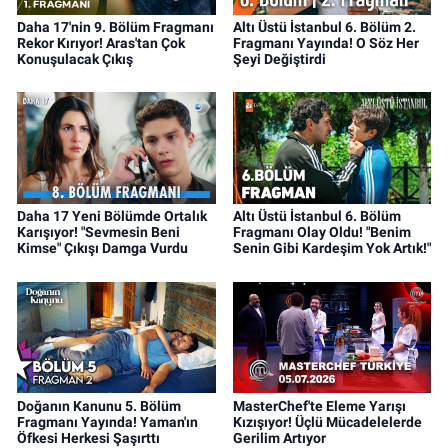
Daha 17'nin 9. Bölüm Fragmanı
Altı Üstü İstanbul 6. Bölüm 2.
Rekor Kırıyor! Aras'tan Çok
Fragmanı Yayında! O Söz Her
Konuşulacak Çıkış
Şeyi Değiştirdi
Daha 17 Yeni Bölümde Ortalık
Altı Üstü İstanbul 6. Bölüm
Karışıyor! "Sevmesin Beni
Fragmanı Olay Oldu! "Benim
Kimse" Çıkışı Damga Vurdu
Senin Gibi Kardeşim Yok Artık!"
Doğanın Kanunu 5. Bölüm
MasterChef'te Eleme Yarışı
Fragmanı Yayında! Yaman'ın
Kızışıyor! Üçlü Mücadelelerde
Öfkesi Herkesi Şaşırttı
Gerilim Artıyor