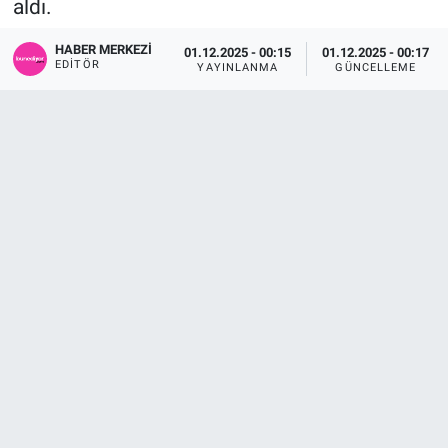
aldı.
Sağlık
KÜLTÜR SANAT
HABER MERKEZI
01.12.2025 - 00:15
01.12.2025 - 00:17
EDITÖR
YAYINLANMA
GÜNCELLEME
Spor
Teknoloji
Tv Medya