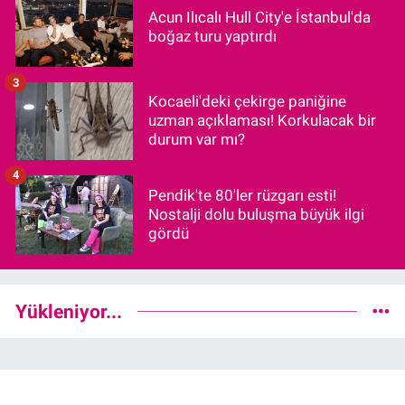
Acun Ilıcalı Hull City'e İstanbul'da
boğaz turu yaptırdı
3
Kocaeli'deki çekirge paniğine
uzman açıklaması! Korkulacak bir
durum var mı?
4
Pendik'te 80'ler rüzgarı esti!
Nostalji dolu buluşma büyük ilgi
gördü
Yükleniyor...