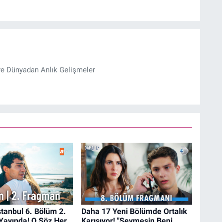
ve Dünyadan Anlık Gelişmeler
İstanbul 6. Bölüm 2.
Daha 17 Yeni Bölümde Ortalık
Yayında! O Söz Her
Karışıyor! "Sevmesin Beni