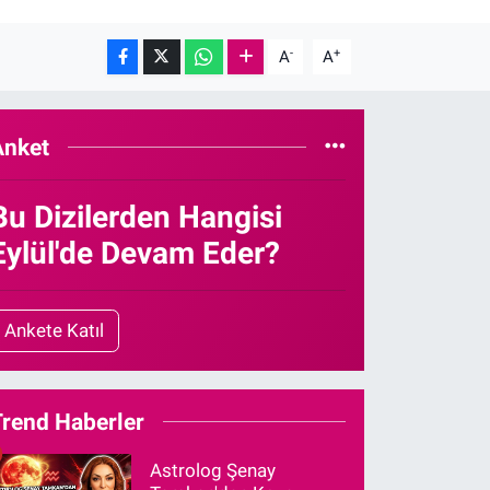
-
+
A
A
Anket
Bu Dizilerden Hangisi
Eylül'de Devam Eder?
Ankete Katıl
Trend Haberler
Astrolog Şenay