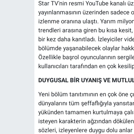
Star TV'nin resmi YouTube kanalı üz
yayınlanmasının üzerinden sadece 
izlenme oranına ulaştı. Yarım milyo
trendleri arasına giren bu kısa kesit
bir kez daha kanıtladı. İzleyiciler v
bölümde yaşanabilecek olaylar hakkınd
Özellikle başrol oyuncularının sergi
kullanıcıları tarafından en çok kesili
DUYGUSAL BİR UYANIŞ VE MUTLUL
Yeni bölüm tanıtımının en çok öne çık
dünyalarını tüm şeffaflığıyla yansıta
yükünden tamamen kurtulmaya çalış
isteyen karakterin ağzından döküle
sözleri, izleyenlere duygu dolu anlar