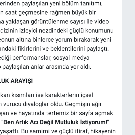
erinden paylaşılan yeni bölüm tanıtımı,
on saat geçmesine rağmen büyük bir
na yaklaşan görüntülenme sayısı ile video
, dizinin izleyici nezdindeki güçlü konumunu
ideonun altına binlerce yorum bırakarak yeni
aki fikirlerini ve beklentilerini paylaştı.
lediği performanslar, sosyal medya
p paylaşılan anlar arasında yer aldı.
UK ARAYIŞI
an kısımları ise karakterlerin içsel
n vurucu diyaloglar oldu. Geçmişin ağır
an ve hayatında tertemiz bir sayfa açmak
n
"Ben Artık Acı Değil Mutluluk İstiyorum!"
 yaşattı. Bu samimi ve güçlü itiraf, hikayenin