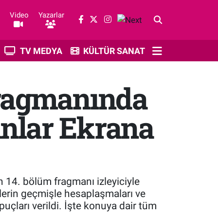
Video
Yazarlar
TV MEDYA
KÜLTÜR SANAT
Fragmanında
nlar Ekrana
in 14. bölüm fragmanı izleyiciyle
rlerin geçmişle hesaplaşmaları ve
uçları verildi. İşte konuya dair tüm