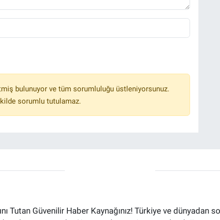
tmiş bulunuyor ve tüm sorumluluğu üstleniyorsunuz.
kilde sorumlu tutulamaz.
ı Tutan Güvenilir Haber Kaynağınız! Türkiye ve dünyadan son