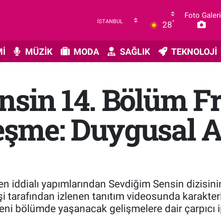
Foto Galeri
°
28
İ
MÜZİK
MODA
SAĞLIK
TEKNOLOJİ
nsin 14. Bölüm 
şme: Duygusal A
ilen iddialı yapımlarından Sevdiğim Sensin dizisin
şi tarafından izlenen tanıtım videosunda karakte
yeni bölümde yaşanacak gelişmelere dair çarpıcı ip