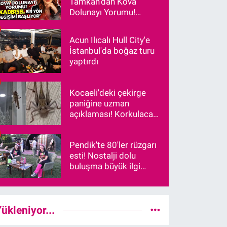
Tamkan'dan Kova
Dolunayı Yorumu!
"Kadersel Bir Yön
Değişimi Başlıyor"
Acun Ilıcalı Hull City'e
İstanbul'da boğaz turu
yaptırdı
Kocaeli'deki çekirge
paniğine uzman
açıklaması! Korkulacak
bir durum var mı?
Pendik'te 80'ler rüzgarı
esti! Nostalji dolu
buluşma büyük ilgi
gördü
ükleniyor...