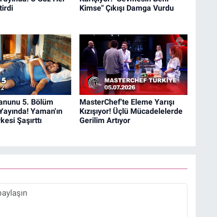
irdi
Kimse" Çıkışı Damga Vurdu
anunu 5. Bölüm
MasterChef'te Eleme Yarışı
Yayında! Yaman'ın
Kızışıyor! Üçlü Mücadelelerde
kesi Şaşırttı
Gerilim Artıyor