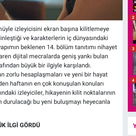
2
üyle izleyicisini ekran başına kilitlemeye
nleştiği ve karakterlerin iç dünyasındaki
 yapımın beklenen 14. bölüm tanıtımı nihayet
3
ibaren dijital mecralarda geniş yankı bulan
afından büyük bir ilgiyle karşılandı.
an zorlu hesaplaşmaları ve yeni bir hayat
4
den haftanın en çok konuşulan konuları
daki izleyiciler, hikayenin kilit noktalarının
un durulacağı bu yeni buluşmayı heyecanla
K İLGİ GÖRDÜ
Y