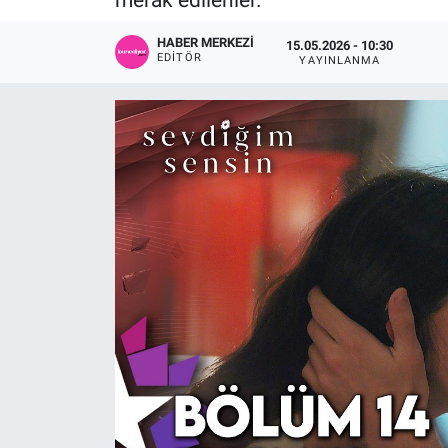
Sağlık
KÜLTÜR SANAT
HABER MERKEZI
15.05.2026 - 10:30
EDITÖR
YAYINLANMA
Spor
Teknoloji
Tv Medya