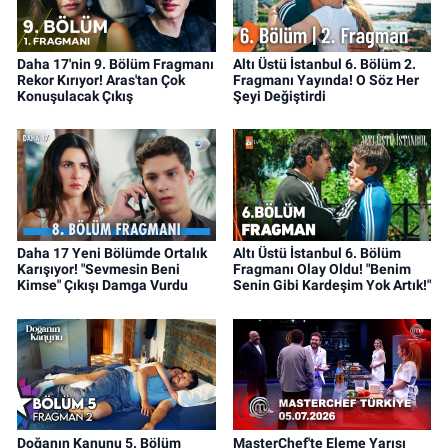
Daha 17'nin 9. Bölüm Fragmanı
Altı Üstü İstanbul 6. Bölüm 2.
Rekor Kırıyor! Aras'tan Çok
Fragmanı Yayında! O Söz Her
Konuşulacak Çıkış
Şeyi Değiştirdi
Daha 17 Yeni Bölümde Ortalık
Altı Üstü İstanbul 6. Bölüm
Karışıyor! "Sevmesin Beni
Fragmanı Olay Oldu! "Benim
Kimse" Çıkışı Damga Vurdu
Senin Gibi Kardeşim Yok Artık!"
Doğanın Kanunu 5. Bölüm
MasterChef'te Eleme Yarışı