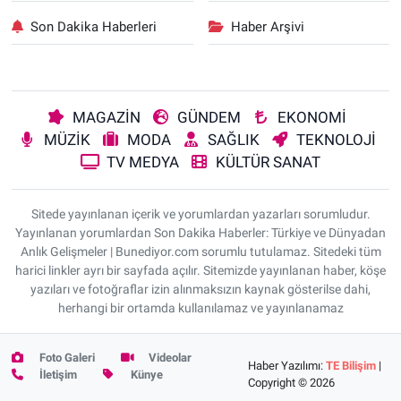
Son Dakika Haberleri
Haber Arşivi
MAGAZİN
GÜNDEM
EKONOMİ
MÜZİK
MODA
SAĞLIK
TEKNOLOJİ
TV MEDYA
KÜLTÜR SANAT
Sitede yayınlanan içerik ve yorumlardan yazarları sorumludur.
Yayınlanan yorumlardan Son Dakika Haberler: Türkiye ve Dünyadan
Anlık Gelişmeler | Bunediyor.com sorumlu tutulamaz. Sitedeki tüm
harici linkler ayrı bir sayfada açılır. Sitemizde yayınlanan haber, köşe
yazıları ve fotoğraflar izin alınmaksızın kaynak gösterilse dahi,
herhangi bir ortamda kullanılamaz ve yayınlanamaz
Foto Galeri
Videolar
Haber Yazılımı:
TE Bilişim
|
İletişim
Künye
Copyright © 2026