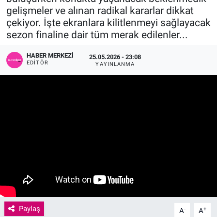
gelişmeler ve alınan radikal kararlar dikkat
Sağlık
KÜLTÜR SANAT
çekiyor. İşte ekranlara kilitlenmeyi sağlayacak
sezon finaline dair tüm merak edilenler...
Spor
HABER MERKEZI
25.05.2026 - 23:08
EDITÖR
YAYINLANMA
Teknoloji
Tv Medya
Paylaş
-
+
A
A