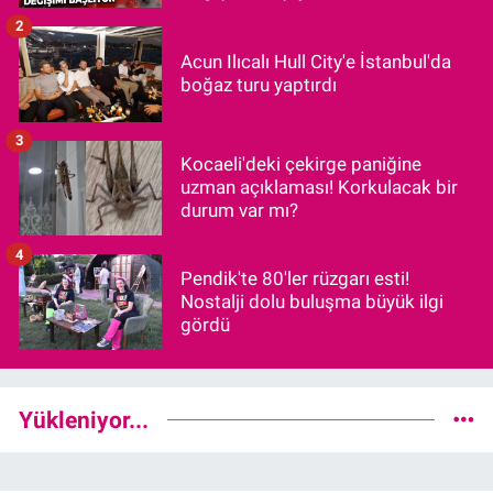
2
Acun Ilıcalı Hull City'e İstanbul'da
boğaz turu yaptırdı
3
Kocaeli'deki çekirge paniğine
uzman açıklaması! Korkulacak bir
durum var mı?
4
Pendik'te 80'ler rüzgarı esti!
Nostalji dolu buluşma büyük ilgi
gördü
Yükleniyor...