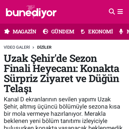
Astroloji
MAGAZİN
Hava Durumu
MAGAZİN
GÜNDEM
EKONOMİ
Diziler
GÜNDEM
Trafik Durumu
VIDEO GALERI
DIZILER
Dünya
EKONOMİ
Süper Lig Puan Durumu ve Fikstür
Uzak Şehir'de Sezon
Finali Heyecanı: Konakta
Gündem
MÜZİK
Tüm Manşetler
Sürpriz Ziyaret ve Düğün
Moda
MODA
Son Dakika Haberleri
Telaşı
Kültür Sanat
SAĞLIK
Haber Arşivi
Kanal D ekranlarının sevilen yapımı Uzak
Şehir, altmış üçüncü bölümüyle sezona kısa
Magazin
TEKNOLOJİ
bir mola vermeye hazırlanıyor. Merakla
beklenen yeni bölüm tanıtımı izleyiciyle
Müzik
TV MEDYA
buluşurken konakta yaşanacak beklenmedik