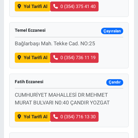
Yol Tarifi Al
0 (354) 375 41 40
Temel Eczanesi
Çayıralan
Bağlarbaşı Mah. Tekke Cad. NO:25
Yol Tarifi Al
0 (354) 736 11 19
Fatih Eczanesi
Çandır
CUMHURİYET MAHALLESİ DR MEHMET
MURAT BULVARI N0:40 ÇANDIR YOZGAT
Yol Tarifi Al
0 (354) 716 13 30