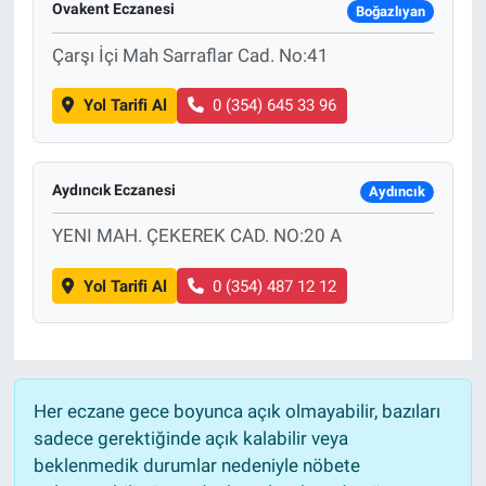
Ovakent Eczanesi
Boğazlıyan
Çarşı İçi Mah Sarraflar Cad. No:41
Yol Tarifi Al
0 (354) 645 33 96
Aydıncık Eczanesi
Aydıncık
YENI MAH. ÇEKEREK CAD. NO:20 A
Yol Tarifi Al
0 (354) 487 12 12
Her eczane gece boyunca açık olmayabilir, bazıları
sadece gerektiğinde açık kalabilir veya
beklenmedik durumlar nedeniyle nöbete