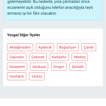
gelemeyebilir. Bu nedenle, yola çıkmadan önce
eczanenin açık olduğunu telefon aracılığıyla teyit
etmeniz iyi bir fikir olacaktır.
Yozgat Diğer İlçeler
Akdağmadeni
Aydincik
Boğazliyan
Çandir
Çayiralan
Çekerek
Kadişehri
Merkez
Saraykent
Sarikaya
Sorgun
Şefaatli
Yenifakili
Yerköy