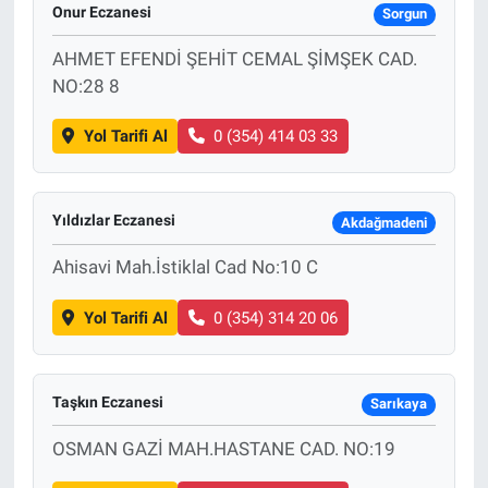
Onur Eczanesi
Sorgun
AHMET EFENDİ ŞEHİT CEMAL ŞİMŞEK CAD.
NO:28 8
Yol Tarifi Al
0 (354) 414 03 33
Yıldızlar Eczanesi
Akdağmadeni
Ahisavi Mah.İstiklal Cad No:10 C
Yol Tarifi Al
0 (354) 314 20 06
Taşkın Eczanesi
Sarıkaya
OSMAN GAZİ MAH.HASTANE CAD. NO:19