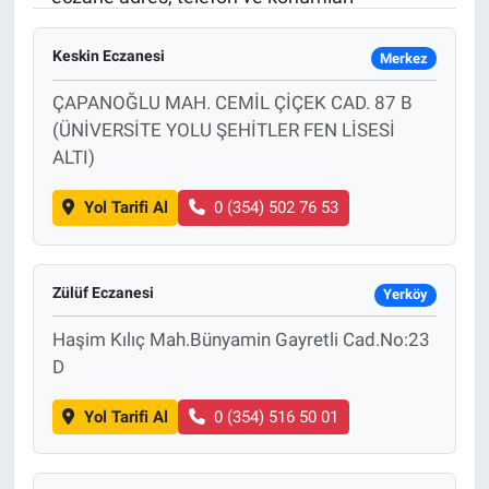
Sağlık
KÜLTÜR SANAT
Keskin Eczanesi
Merkez
Spor
ÇAPANOĞLU MAH. CEMİL ÇİÇEK CAD. 87 B
(ÜNİVERSİTE YOLU ŞEHİTLER FEN LİSESİ
Teknoloji
ALTI)
Tv Medya
Yol Tarifi Al
0 (354) 502 76 53
Zülüf Eczanesi
Yerköy
Haşim Kılıç Mah.Bünyamin Gayretli Cad.No:23
D
Yol Tarifi Al
0 (354) 516 50 01