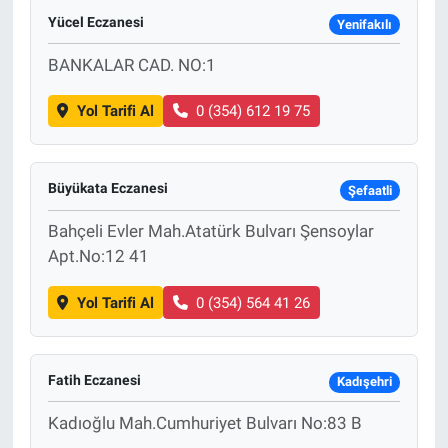
Yücel Eczanesi
Yenifakılı
BANKALAR CAD. NO:1
Yol Tarifi Al
0 (354) 612 19 75
Büyükata Eczanesi
Şefaatli
Bahçeli Evler Mah.Atatürk Bulvarı Şensoylar
Apt.No:12 41
Yol Tarifi Al
0 (354) 564 41 26
Fatih Eczanesi
Kadışehri
Kadıoğlu Mah.Cumhuriyet Bulvarı No:83 B