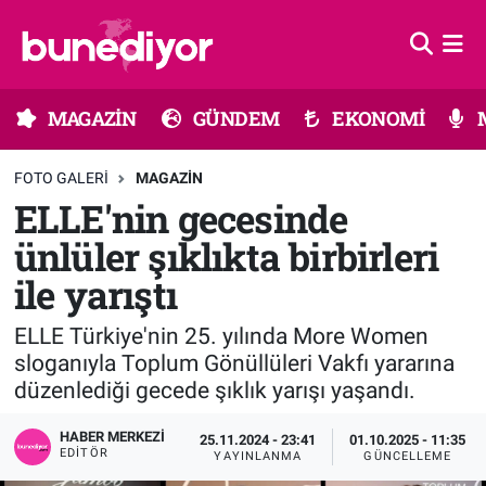
Astroloji
MAGAZİN
Hava Durumu
MAGAZİN
GÜNDEM
EKONOMİ
Diziler
GÜNDEM
Trafik Durumu
FOTO GALERI
MAGAZIN
Dünya
EKONOMİ
Süper Lig Puan Durumu ve Fikstür
ELLE'nin gecesinde
ünlüler şıklıkta birbirleri
Gündem
MÜZİK
Tüm Manşetler
ile yarıştı
Moda
MODA
Son Dakika Haberleri
ELLE Türkiye'nin 25. yılında More Women
Kültür Sanat
SAĞLIK
Haber Arşivi
sloganıyla Toplum Gönüllüleri Vakfı yararına
düzenlediği gecede şıklık yarışı yaşandı.
Magazin
TEKNOLOJİ
HABER MERKEZI
25.11.2024 - 23:41
01.10.2025 - 11:35
EDITÖR
YAYINLANMA
GÜNCELLEME
Müzik
TV MEDYA