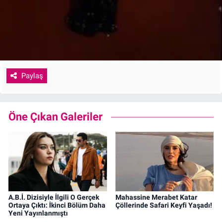
Paylaş
Öne Çıkan Galeriler
A.B.İ. Dizisiyle İlgili O Gerçek
Mahassine Merabet Katar
Ortaya Çıktı: İkinci Bölüm Daha
Çöllerinde Safari Keyfi Yaşadı!
Yeni Yayınlanmıştı