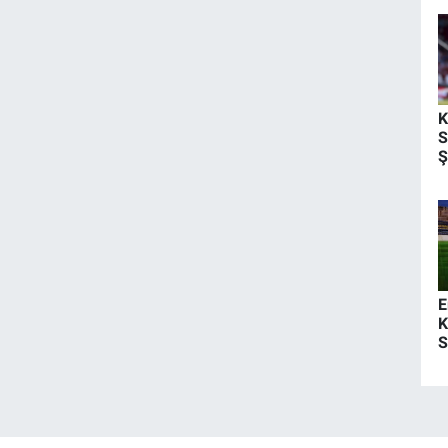
K
S
Ş
O
E
K
S
K