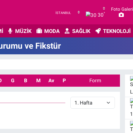
Foto Galeri
°
30
İ
MÜZİK
MODA
SAĞLIK
TEKNOLOJİ
urumu ve Fikstür
O
G
B
M
Av
P
Form