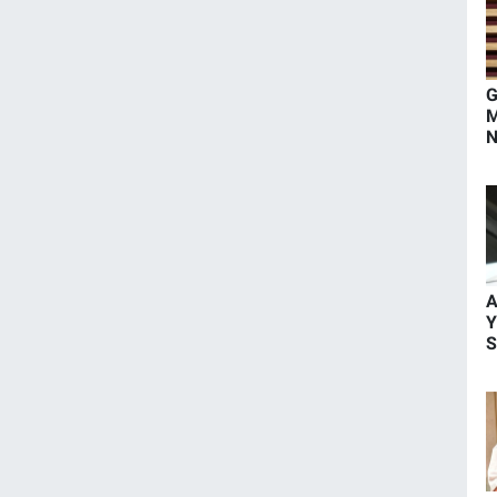
G
M
N
Y
Ç
A
Y
S
M
B