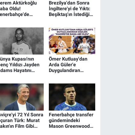
erem Aktürkoğlu
Brezilya'dan Sonra
aba Oldu!
İngiltere'yi de Yıktı:
enerbahçe'de
Beşiktaş'ın İstediği
üyük Sevinç
Norveçli Yıldız
Andreas Schjelderup
Kimdir?
ünya Kupası'nın
Ömer Kutluay'dan
enç Yıldızı Jayden
Arda Güler'e
dams Hayatını
Duygulandıran
aybetti
Sözler: "Madrid'de
Bana Abi Oldu"
sviçre'yi 72 Yıl Sonra
Fenerbahçe transfer
çuran Türk: Murat
gündemindeki
akın'ın Film Gibi
Mason Greenwood
ayat Hikayesi
kimdir? İşte gol