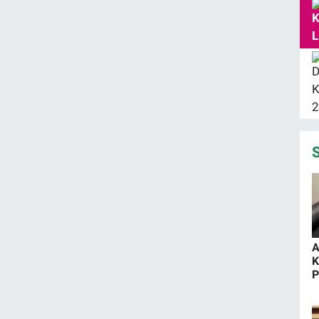
S
A
K
P
G
S