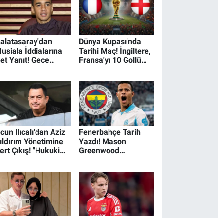
alatasaray'dan
Dünya Kupası'nda
usiala İddialarına
Tarihi Maç! İngiltere,
et Yanıt! Gece
Fransa'yı 10 Gollü
arısı Gerçek Ortaya
Düelloda Devirdi
ıktı
cun Ilıcalı'dan Aziz
Fenerbahçe Tarih
ıldırım Yönetimine
Yazdı! Mason
ert Çıkış! "Hukuki
Greenwood
ücadeleyi
Transferinde Rekor
aşlatıyorum"
Bonservis