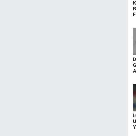
K
B
F
B
D
G
A
K
İ
U
Y
H