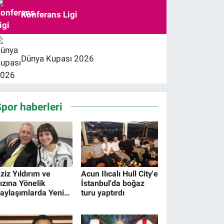
Konferans Ligi
Dünya Kupası 2026
por haberleri
ziz Yıldırım ve
Acun Ilıcalı Hull City'e
ızına Yönelik
İstanbul'da boğaz
aylaşımlarda Yeni
turu yaptırdı
elişme! Hesap
ahibi Gözaltında