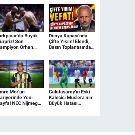
makinesinin güncel
istatistikleri ve
sözleşme detayları
ırkpınar'da Büyük
Dünya Kupası'nda
ürpriz! Son
Çifte Yıkım! Elendi,
ampiyon Orhan
Basın Toplantısında
kulu Elendi
Babasının Vefat
Haberini Aldı
mre Mor'un
Galatasaray'ın Eski
ariyerinde Yeni
Kalecisi Muslera'nın
ayfa! NEC Nijmegen
Büyük Hatası
ararını Verecek
Uruguay'ı Dünya
Kupası'ndan Etti