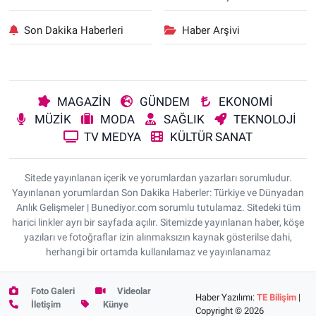
Son Dakika Haberleri
Haber Arşivi
MAGAZİN
GÜNDEM
EKONOMİ
MÜZİK
MODA
SAĞLIK
TEKNOLOJİ
TV MEDYA
KÜLTÜR SANAT
Sitede yayınlanan içerik ve yorumlardan yazarları sorumludur.
Yayınlanan yorumlardan Son Dakika Haberler: Türkiye ve Dünyadan
Anlık Gelişmeler | Bunediyor.com sorumlu tutulamaz. Sitedeki tüm
harici linkler ayrı bir sayfada açılır. Sitemizde yayınlanan haber, köşe
yazıları ve fotoğraflar izin alınmaksızın kaynak gösterilse dahi,
herhangi bir ortamda kullanılamaz ve yayınlanamaz
Foto Galeri
Videolar
Haber Yazılımı:
TE Bilişim
|
İletişim
Künye
Copyright © 2026