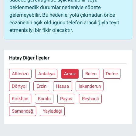
beklenmedik durumlar nedeniyle nöbete
gelemeyebilir. Bu nedenle, yola çıkmadan önce
eczanenin açık olduğunu telefon aracılığıyla teyit
etmeniz iyi bir fikir olacaktır.
Hatay Diğer İlçeler
Altinözü
Antakya
Arsuz
Belen
Defne
Dörtyol
Erzin
Hassa
İskenderun
Kirikhan
Kumlu
Payas
Reyhanli
Samandağ
Yayladaği