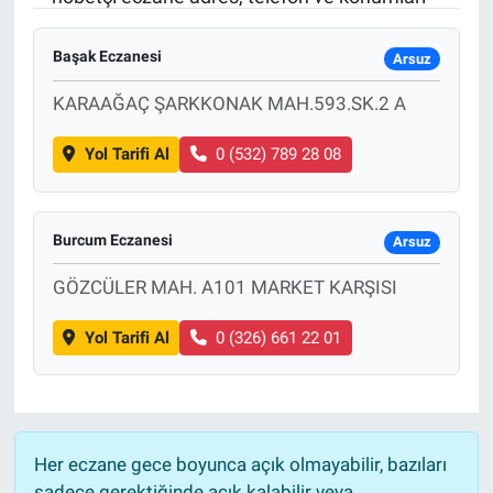
Sağlık
KÜLTÜR SANAT
Başak Eczanesi
Arsuz
Spor
KARAAĞAÇ ŞARKKONAK MAH.593.SK.2 A
Teknoloji
Yol Tarifi Al
0 (532) 789 28 08
Tv Medya
Burcum Eczanesi
Arsuz
GÖZCÜLER MAH. A101 MARKET KARŞISI
Yol Tarifi Al
0 (326) 661 22 01
Her eczane gece boyunca açık olmayabilir, bazıları
sadece gerektiğinde açık kalabilir veya