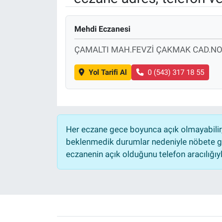
Sağlık
KÜLTÜR SANAT
Mehdi Eczanesi
Spor
ÇAMALTI MAH.FEVZİ ÇAKMAK CAD.NO
Teknoloji
Yol Tarifi Al
0 (543) 317 18 55
Tv Medya
Her eczane gece boyunca açık olmayabilir, 
beklenmedik durumlar nedeniyle nöbete ge
eczanenin açık olduğunu telefon aracılığıyla 