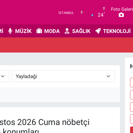
Foto Galeri
°
24
İ
MÜZİK
MODA
SAĞLIK
TEKNOLOJİ
H
stos 2026 Cuma nöbetçi
e konumları