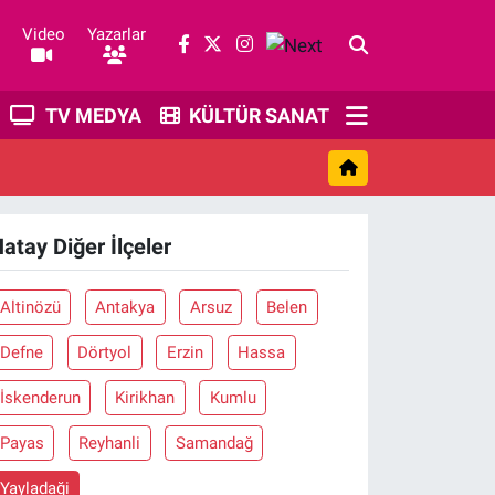
Video
Yazarlar
TV MEDYA
KÜLTÜR SANAT
atay Diğer İlçeler
Altinözü
Antakya
Arsuz
Belen
Defne
Dörtyol
Erzin
Hassa
İskenderun
Kirikhan
Kumlu
Payas
Reyhanli
Samandağ
Yayladaği