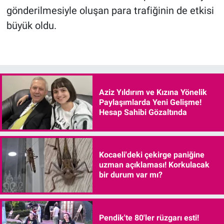
gönderilmesiyle oluşan para trafiğinin de etkisi
büyük oldu.
Aziz Yıldırım ve Kızına Yönelik
Paylaşımlarda Yeni Gelişme!
Hesap Sahibi Gözaltında
Kocaeli'deki çekirge paniğine
uzman açıklaması! Korkulacak
bir durum var mı?
Pendik'te 80'ler rüzgarı esti!