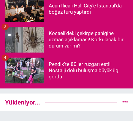
Acun Ilıcalı Hull City'e İstanbul'da
boğaz turu yaptırdı
3
Kocaeli'deki çekirge paniğine
uzman açıklaması! Korkulacak bir
durum var mı?
4
Pendik'te 80'ler rüzgarı esti!
Nostalji dolu buluşma büyük ilgi
gördü
Yükleniyor...