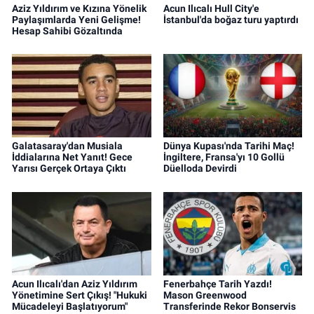
Aziz Yıldırım ve Kızına Yönelik
Acun Ilıcalı Hull City'e
Paylaşımlarda Yeni Gelişme!
İstanbul'da boğaz turu yaptırdı
Hesap Sahibi Gözaltında
Galatasaray'dan Musiala
Dünya Kupası'nda Tarihi Maç!
İddialarına Net Yanıt! Gece
İngiltere, Fransa'yı 10 Gollü
Yarısı Gerçek Ortaya Çıktı
Düelloda Devirdi
Acun Ilıcalı'dan Aziz Yıldırım
Fenerbahçe Tarih Yazdı!
Yönetimine Sert Çıkış! "Hukuki
Mason Greenwood
Mücadeleyi Başlatıyorum"
Transferinde Rekor Bonservis