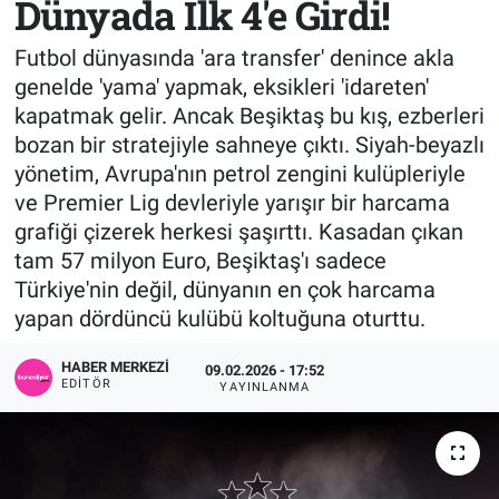
Dünyada İlk 4'e Girdi!
Sağlık
KÜLTÜR SANAT
Futbol dünyasında 'ara transfer' denince akla
genelde 'yama' yapmak, eksikleri 'idareten'
Spor
kapatmak gelir. Ancak Beşiktaş bu kış, ezberleri
bozan bir stratejiyle sahneye çıktı. Siyah-beyazlı
Teknoloji
yönetim, Avrupa'nın petrol zengini kulüpleriyle
ve Premier Lig devleriyle yarışır bir harcama
Tv Medya
grafiği çizerek herkesi şaşırttı. Kasadan çıkan
tam 57 milyon Euro, Beşiktaş'ı sadece
Türkiye'nin değil, dünyanın en çok harcama
yapan dördüncü kulübü koltuğuna oturttu.
HABER MERKEZI
09.02.2026 - 17:52
EDITÖR
YAYINLANMA