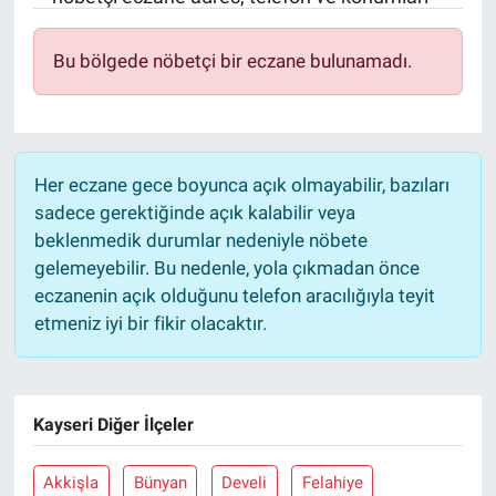
Sağlık
KÜLTÜR SANAT
Bu bölgede nöbetçi bir eczane bulunamadı.
Spor
Teknoloji
Her eczane gece boyunca açık olmayabilir, bazıları
Tv Medya
sadece gerektiğinde açık kalabilir veya
beklenmedik durumlar nedeniyle nöbete
gelemeyebilir. Bu nedenle, yola çıkmadan önce
eczanenin açık olduğunu telefon aracılığıyla teyit
etmeniz iyi bir fikir olacaktır.
Kayseri Diğer İlçeler
Akkişla
Bünyan
Develi
Felahiye