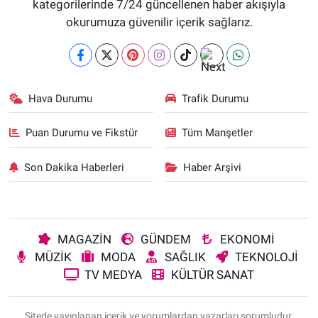
kategorilerinde 7/24 güncellenen haber akışıyla
okurumuza güvenilir içerik sağlarız.
Hava Durumu
Trafik Durumu
Puan Durumu ve Fikstür
Tüm Manşetler
Son Dakika Haberleri
Haber Arşivi
MAGAZİN
GÜNDEM
EKONOMİ
MÜZİK
MODA
SAĞLIK
TEKNOLOJİ
TV MEDYA
KÜLTÜR SANAT
Sitede yayınlanan içerik ve yorumlardan yazarları sorumludur.