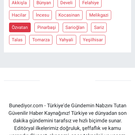
Akkişla
Bünyan
Develi
Felahiye
Hacilar
İncesu
Kocasinan
Melikgazi
Özvatan
Pinarbaşi
Sarioğlan
Sariz
Talas
Tomarza
Yahyali
Yeşilhisar
Bunediyor.com - Türkiye'de Gündemin Nabzını Tutan
Güvenilir Haber Kaynağınız! Türkiye ve dünyadan son
dakika gündemini tarafsız ve hızlı biçimde sunar.
Editöryal ilkelerimiz doğruluk, şeffaflık ve kamu