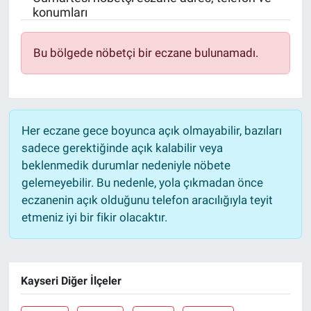
konumları
Sağlık
KÜLTÜR SANAT
Bu bölgede nöbetçi bir eczane bulunamadı.
Spor
Teknoloji
Her eczane gece boyunca açık olmayabilir, bazıları
Tv Medya
sadece gerektiğinde açık kalabilir veya
beklenmedik durumlar nedeniyle nöbete
gelemeyebilir. Bu nedenle, yola çıkmadan önce
eczanenin açık olduğunu telefon aracılığıyla teyit
etmeniz iyi bir fikir olacaktır.
Kayseri Diğer İlçeler