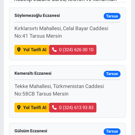
Sağlık
KÜLTÜR SANAT
Söylemezoğlu Eczanesi
Tarsus
Spor
Kırklarsırtı Mahallesi, Celal Bayar Caddesi
No:41 Tarsus Mersin
Teknoloji
Yol Tarifi Al
0 (324) 626 00 10
Tv Medya
Kemeraltı Eczanesi
Tarsus
Tekke Mahallesi, Türkmenistan Caddesi
No:58CB Tarsus Mersin
Yol Tarifi Al
0 (324) 613 93 83
Gülsüm Eczanesi
Tarsus