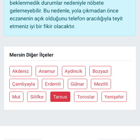
beklenmedik durumlar nedeniyle nöbete
gelemeyebilir. Bu nedenle, yola çıkmadan önce
eczanenin açık olduğunu telefon aracılığıyla teyit
etmeniz iyi bir fikir olacaktır.
Mersin Diğer İlçeler
Akdeniz
Anamur
Aydincik
Bozyazi
Çamliyayla
Erdemli
Gülnar
Mezitli
Mut
Silifke
Tarsus
Toroslar
Yenişehir