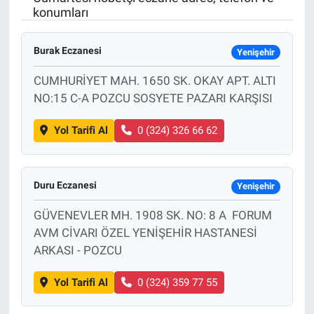
konumları
Sağlık
KÜLTÜR SANAT
Burak Eczanesi
Yenişehir
Spor
CUMHURİYET MAH. 1650 SK. OKAY APT. ALTI
Teknoloji
NO:15 C-A POZCU SOSYETE PAZARI KARŞISI
Yol Tarifi Al
0 (324) 326 66 62
Tv Medya
Duru Eczanesi
Yenişehir
GÜVENEVLER MH. 1908 SK. NO: 8 A FORUM
AVM CİVARI ÖZEL YENİŞEHİR HASTANESİ
ARKASI - POZCU
Yol Tarifi Al
0 (324) 359 77 55