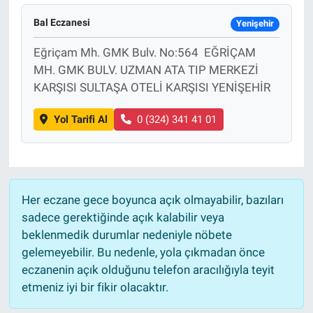
Bal Eczanesi
Yenişehir
Eğriçam Mh. GMK Bulv. No:564 EĞRİÇAM
MH. GMK BULV. UZMAN ATA TIP MERKEZİ
KARŞISI SULTAŞA OTELİ KARŞISI YENİŞEHİR
Yol Tarifi Al
0 (324) 341 41 01
Her eczane gece boyunca açık olmayabilir, bazıları
sadece gerektiğinde açık kalabilir veya
beklenmedik durumlar nedeniyle nöbete
gelemeyebilir. Bu nedenle, yola çıkmadan önce
eczanenin açık olduğunu telefon aracılığıyla teyit
etmeniz iyi bir fikir olacaktır.