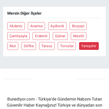
Mersin Diğer İlçeler
Akdeniz
Anamur
Aydincik
Bozyazi
Çamliyayla
Erdemli
Gülnar
Mezitli
Mut
Silifke
Tarsus
Toroslar
Yenişehir
Bunediyor.com - Türkiye'de Gündemin Nabzını Tutan
Güvenilir Haber Kaynağınız! Türkiye ve dünyadan son