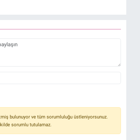
tmiş bulunuyor ve tüm sorumluluğu üstleniyorsunuz.
kilde sorumlu tutulamaz.