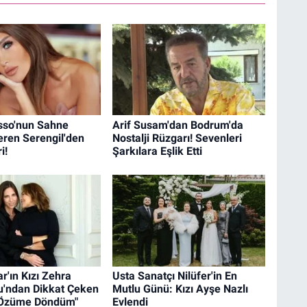
so'nun Sahne
Arif Susam'dan Bodrum'da
eren Serengil'den
Nostalji Rüzgarı! Sevenleri
i!
Şarkılara Eşlik Etti
r'ın Kızı Zehra
Usta Sanatçı Nilüfer'in En
lu'ndan Dikkat Çeken
Mutlu Günü: Kızı Ayşe Nazlı
"Özüme Döndüm"
Evlendi