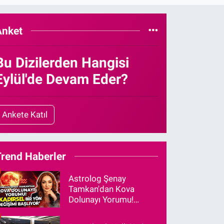
Anket
Bu Dizilerden Hangisi
Eylül'de Devam Eder?
Ankete Katıl
Trend Haberler
Astrolog Şenay
Tamkan'dan Kova
Dolunayı Yorumu!
"Kadersel Bir Yön
Değişimi Başlıyor"