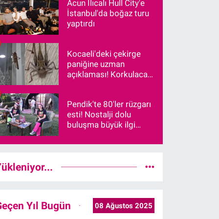
Acun Ilıcalı Hull City'e
İstanbul'da boğaz turu
yaptırdı
Kocaeli'deki çekirge
paniğine uzman
açıklaması! Korkulacak
bir durum var mı?
Pendik'te 80'ler rüzgarı
esti! Nostalji dolu
buluşma büyük ilgi
gördü
ükleniyor...
Geçen Yıl Bugün
08 Ağustos 2025