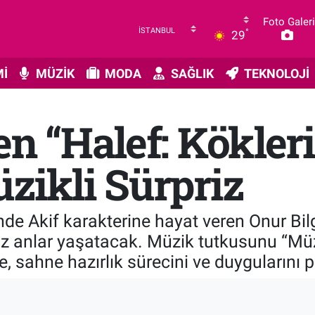
Foto Galeri
°
29
İ
MÜZİK
MODA
SAĞLIK
TEKNOLOJİ
en “Halef: Kökleri
zikli Sürpriz
sinde Akif karakterine hayat veren Onur Bi
maz anlar yaşatacak. Müzik tutkusunu “Mü
ge, sahne hazırlık sürecini ve duygularını p