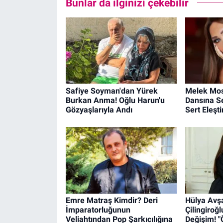
Bunlar da ilginizi çekebilir
Safiye Soyman'dan Yürek
Melek Mos
Burkan Anma! Oğlu Harun'u
Dansına S
Gözyaşlarıyla Andı
Sert Eleştir
Emre Matraş Kimdir? Deri
Hülya Avşa
İmparatorluğunun
Çilingiroğ
Veliahtından Pop Şarkıcılığına
Değişim! 