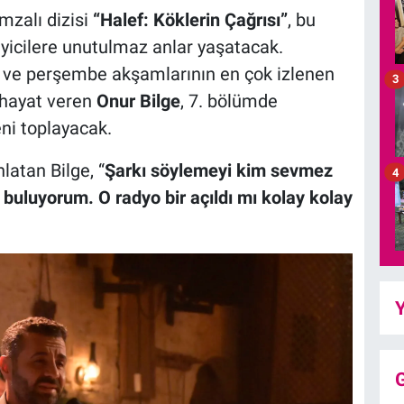
mzalı dizisi
“Halef: Köklerin Çağrısı”
, bu
leyicilere unutulmaz anlar yaşatacak.
 ve perşembe akşamlarının en çok izlenen
3
hayat veren
Onur Bilge
, 7. bölümde
ni toplayacak.
nlatan Bilge, “
Şarkı söylemeyi kim sevmez
4
buluyorum. O radyo bir açıldı mı kolay kolay
Y