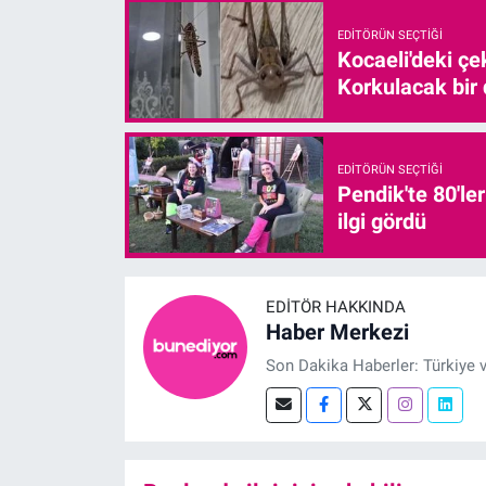
EDITÖRÜN SEÇTIĞI
Kocaeli'deki çe
Korkulacak bir
EDITÖRÜN SEÇTIĞI
Pendik'te 80'le
ilgi gördü
EDITÖR HAKKINDA
Haber Merkezi
Son Dakika Haberler: Türkiye 