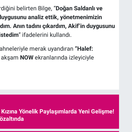
iğini belirten Bilge, “
Doğan Saldanlı ve
duygusunu analiz ettik, yönetmenimizin
dım. Anın tadını çıkardım, Akif’in duygusunu
 istedim
” ifadelerini kullandı.
ahneleriyle merak uyandıran
“Halef:
bu akşam
NOW
ekranlarında izleyiciyle
e Kızına Yönelik Paylaşımlarda Yeni Gelişme!
özaltında