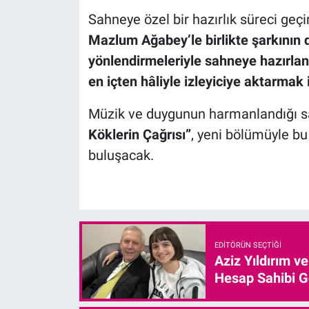
Sahneye özel bir hazırlık süreci geçird
Mazlum Ağabey’le birlikte şarkının 
yönlendirmeleriyle sahneye hazırlan
en içten hâliyle izleyiciye aktarmak
Müzik ve duygunun harmanlandığı s
Köklerin Çağrısı”
, yeni bölümüyle 
buluşacak.
EDITÖRÜN SEÇTIĞI
Aziz Yıldırım v
Hesap Sahibi G