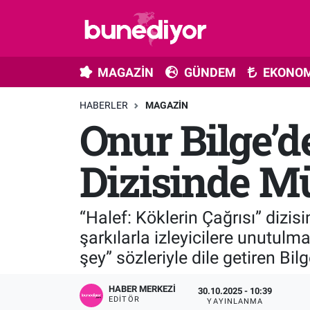
Astroloji
MAGAZİN
Hava Durumu
MAGAZİN
GÜNDEM
EKONOM
Diziler
GÜNDEM
Trafik Durumu
HABERLER
MAGAZIN
Onur Bilge’d
Dünya
EKONOMİ
Süper Lig Puan Durumu ve Fikstür
Gündem
MÜZİK
Tüm Manşetler
Dizisinde Mü
Moda
MODA
Son Dakika Haberleri
“Halef: Köklerin Çağrısı” dizi
Kültür Sanat
SAĞLIK
Haber Arşivi
şarkılarla izleyicilere unutul
şey” sözleriyle dile getiren Bil
Magazin
TEKNOLOJİ
HABER MERKEZI
30.10.2025 - 10:39
Müzik
TV MEDYA
EDITÖR
YAYINLANMA