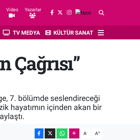
Video
Yazarlar
TV MEDYA
KÜLTÜR SANAT
n Çağrısı”
lge, 7. bölümde seslendireceği
zik hayatımın içinden akan bir
aylaştı.
-
+
A
A