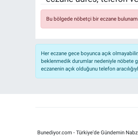
Sağlık
KÜLTÜR SANAT
Bu bölgede nöbetçi bir eczane bulunam
Spor
Teknoloji
Her eczane gece boyunca açık olmayabilir, 
Tv Medya
beklenmedik durumlar nedeniyle nöbete ge
eczanenin açık olduğunu telefon aracılığıyla 
Bunediyor.com - Türkiye'de Gündemin Nabzın