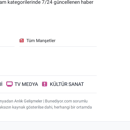
yaşam kategorilerinde 7/24 güncellenen haber
Tüm Manşetler
İ
TV MEDYA
KÜLTÜR SANAT
ünyadan Anlık Gelişmeler | Bunediyor.com sorumlu
nmaksızın kaynak gösterilse dahi, herhangi bir ortamda