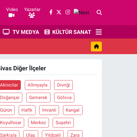
Video
Yazarlar
TV MEDYA
KÜLTÜR SANAT
ivas Diğer İlçeler
Akincilar
Altinyayla
Divriği
Doğanşar
Gemerek
Gölova
Gürün
Hafik
İmranli
Kangal
Koyulhisar
Merkez
Suşehri
Şarkişla
Ulaş
Yildizeli
Zara