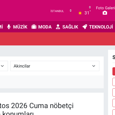
Foto Galeri
°
31
İ
MÜZİK
MODA
SAĞLIK
TEKNOLOJİ
S
tos 2026 Cuma nöbetçi
e konumları