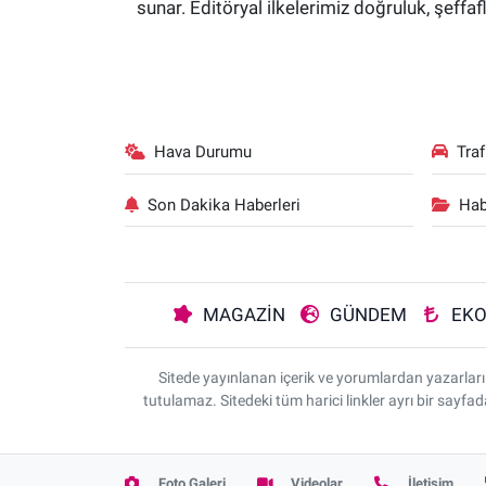
sunar. Editöryal ilkelerimiz doğruluk, şeff
Hava Durumu
Tra
Son Dakika Haberleri
Hab
MAGAZİN
GÜNDEM
EK
Sitede yayınlanan içerik ve yorumlardan yazarla
tutulamaz. Sitedeki tüm harici linkler ayrı bir sayfa
Foto Galeri
Videolar
İletişim