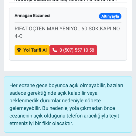
Sağlık
KÜLTÜR SANAT
Armağan Eczanesi
Altınyayla
Spor
RIFAT ÖÇTEN MAH.YENİYOL 60 SOK.KAPI NO
4-C
Teknoloji
Yol Tarifi Al
0 (507) 557 10 58
Tv Medya
Her eczane gece boyunca açık olmayabilir, bazıları
sadece gerektiğinde açık kalabilir veya
beklenmedik durumlar nedeniyle nöbete
gelemeyebilir. Bu nedenle, yola çıkmadan önce
eczanenin açık olduğunu telefon aracılığıyla teyit
etmeniz iyi bir fikir olacaktır.