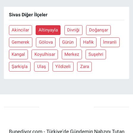
Sivas Diğer İlçeler
Akincilar
Altinyayla
Divriği
Doğanşar
Gemerek
Gölova
Gürün
Hafik
İmranli
Kangal
Koyulhisar
Merkez
Suşehri
Şarkişla
Ulaş
Yildizeli
Zara
Bunediyor.com - Türkiye'de Gündemin Nabzını Tutan