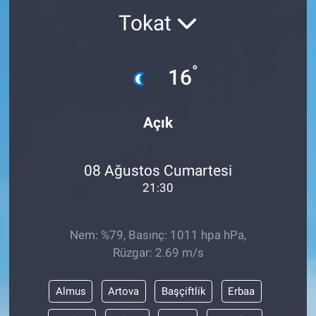
Tokat
Sağlık
KÜLTÜR SANAT
Spor
°
16
Teknoloji
Açık
Tv Medya
08 Ağustos Cumartesi
21:30
Nem: %79, Basınç: 1011 hpa hPa,
Rüzgar: 2.69 m/s
Almus
Artova
Başçiftlik
Erbaa