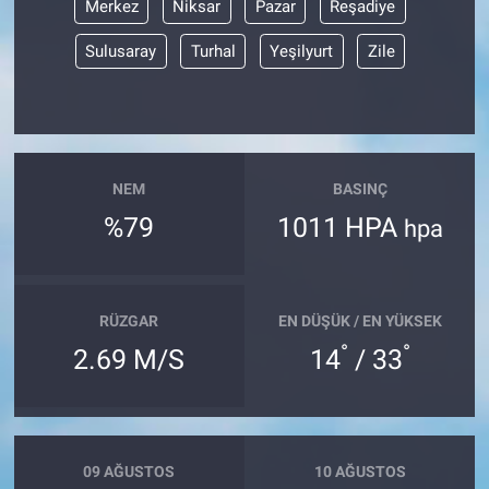
Merkez
Niksar
Pazar
Reşadiye
Sulusaray
Turhal
Yeşilyurt
Zile
NEM
BASINÇ
%79
1011 HPA
hpa
RÜZGAR
EN DÜŞÜK / EN YÜKSEK
°
°
2.69 M/S
14
/ 33
09 AĞUSTOS
10 AĞUSTOS