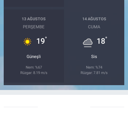
13 AĞUSTOS
14 AĞUSTOS
PERŞEMBE
CUMA
°
°
19
18
Güneşli
Sis
Nem: %67
Nem: %74
Rüzgar: 8.19 m/s
Rüzgar: 7.81 m/s