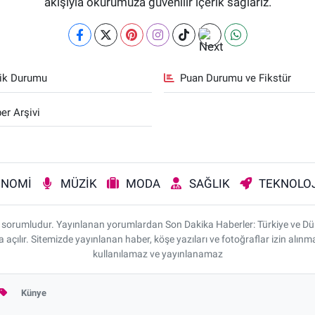
akışıyla okurumuza güvenilir içerik sağlarız.
fik Durumu
Puan Durumu ve Fikstür
er Arşivi
ONOMİ
MÜZİK
MODA
SAĞLIK
TEKNOLOJ
rı sorumludur. Yayınlanan yorumlardan Son Dakika Haberler: Türkiye ve D
da açılır. Sitemizde yayınlanan haber, köşe yazıları ve fotoğraflar izin alı
kullanılamaz ve yayınlanamaz
Künye