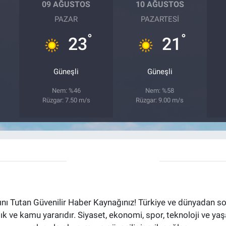
09 AĞUSTOS
10 AĞUSTOS
PAZAR
PAZARTESI
°
°
23
21
Güneşli
Güneşli
Nem: %46
Nem: %58
Rüzgar: 7.50 m/s
Rüzgar: 9.00 m/s
ı Tutan Güvenilir Haber Kaynağınız! Türkiye ve dünyadan son
aflık ve kamu yararıdır. Siyaset, ekonomi, spor, teknoloji ve 