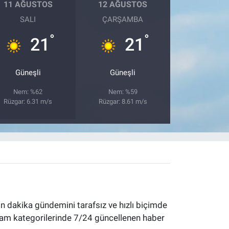
11 AĞUSTOS
12 AĞUSTOS
SALI
ÇARŞAMBA
°
°
21
21
Güneşli
Güneşli
Nem: %62
Nem: %59
Rüzgar: 6.31 m/s
Rüzgar: 8.61 m/s
 dakika gündemini tarafsız ve hızlı biçimde
yaşam kategorilerinde 7/24 güncellenen haber