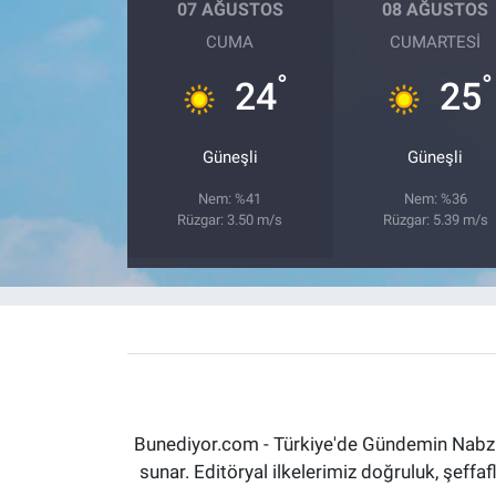
07 AĞUSTOS
08 AĞUSTOS
CUMA
CUMARTESI
°
°
24
25
Güneşli
Güneşli
Nem: %41
Nem: %36
Rüzgar: 3.50 m/s
Rüzgar: 5.39 m/s
Bunediyor.com - Türkiye'de Gündemin Nabzın
sunar. Editöryal ilkelerimiz doğruluk, şeff