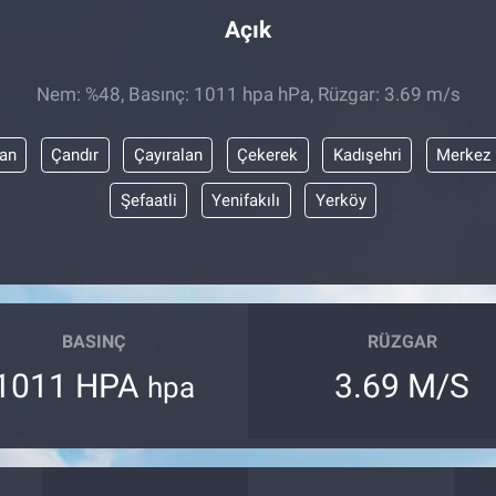
Açık
Nem: %48, Basınç: 1011 hpa hPa, Rüzgar: 3.69 m/s
yan
Çandır
Çayıralan
Çekerek
Kadışehri
Merkez
Şefaatli
Yenifakılı
Yerköy
BASINÇ
RÜZGAR
1011 HPA
3.69 M/S
hpa