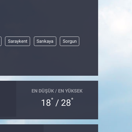
Saraykent
Sarıkaya
Sorgun
EN DÜŞÜK / EN YÜKSEK
°
°
18
/ 28