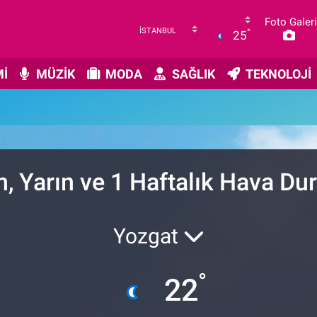
Foto Galeri
°
25
İ
MÜZİK
MODA
SAĞLIK
TEKNOLOJİ
, Yarın ve 1 Haftalık Hava D
Yozgat
°
22