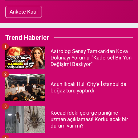
Ankete Katıl
Trend Haberler
1
Astrolog Şenay Tamkan'dan Kova
Dolunayı Yorumu! "Kadersel Bir Yön
Değişimi Başlıyor"
2
Acun Ilıcalı Hull City'e İstanbul'da
boğaz turu yaptırdı
3
Kocaeli'deki çekirge paniğine
uzman açıklaması! Korkulacak bir
durum var mı?
4