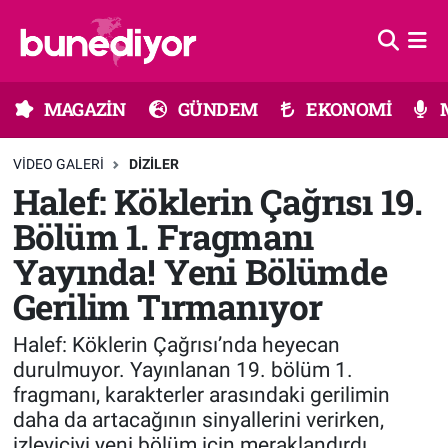
Astroloji
MAGAZİN
Hava Durumu
MAGAZİN
GÜNDEM
EKONOMİ
Diziler
GÜNDEM
Trafik Durumu
VIDEO GALERI
DIZILER
Dünya
EKONOMİ
Süper Lig Puan Durumu ve Fikstür
Halef: Köklerin Çağrısı 19.
Bölüm 1. Fragmanı
Gündem
MÜZİK
Tüm Manşetler
Yayında! Yeni Bölümde
Moda
MODA
Son Dakika Haberleri
Gerilim Tırmanıyor
Kültür Sanat
SAĞLIK
Haber Arşivi
Halef: Köklerin Çağrısı’nda heyecan
durulmuyor. Yayınlanan 19. bölüm 1.
Magazin
TEKNOLOJİ
fragmanı, karakterler arasındaki gerilimin
daha da artacağının sinyallerini verirken,
Müzik
TV MEDYA
izleyiciyi yeni bölüm için meraklandırdı.