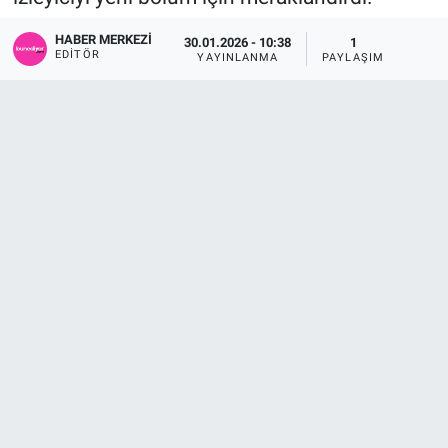
Sağlık
KÜLTÜR SANAT
HABER MERKEZI
30.01.2026 - 10:38
1
EDITÖR
YAYINLANMA
PAYLAŞIM
Spor
Teknoloji
Tv Medya