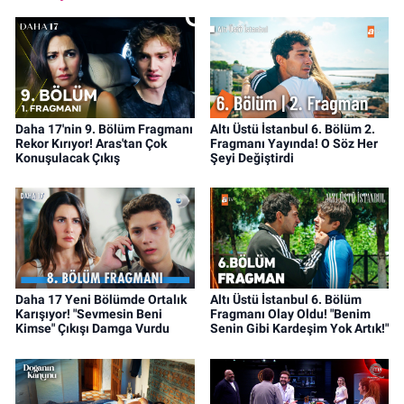
Daha 17'nin 9. Bölüm Fragmanı
Altı Üstü İstanbul 6. Bölüm 2.
Rekor Kırıyor! Aras'tan Çok
Fragmanı Yayında! O Söz Her
Konuşulacak Çıkış
Şeyi Değiştirdi
Daha 17 Yeni Bölümde Ortalık
Altı Üstü İstanbul 6. Bölüm
Karışıyor! "Sevmesin Beni
Fragmanı Olay Oldu! "Benim
Kimse" Çıkışı Damga Vurdu
Senin Gibi Kardeşim Yok Artık!"