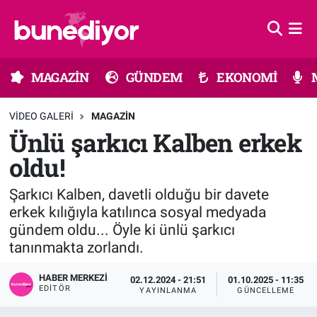
Astroloji
MAGAZİN
Hava Durumu
MAGAZİN
GÜNDEM
EKONOMİ
Diziler
GÜNDEM
Trafik Durumu
VIDEO GALERI
MAGAZIN
Dünya
EKONOMİ
Süper Lig Puan Durumu ve Fikstür
Ünlü şarkıcı Kalben erkek
oldu!
Gündem
MÜZİK
Tüm Manşetler
Şarkıcı Kalben, davetli olduğu bir davete
Moda
MODA
Son Dakika Haberleri
erkek kılığıyla katılınca sosyal medyada
gündem oldu... Öyle ki ünlü şarkıcı
Kültür Sanat
SAĞLIK
Haber Arşivi
tanınmakta zorlandı.
Magazin
TEKNOLOJİ
HABER MERKEZI
02.12.2024 - 21:51
01.10.2025 - 11:35
EDITÖR
YAYINLANMA
GÜNCELLEME
Müzik
TV MEDYA