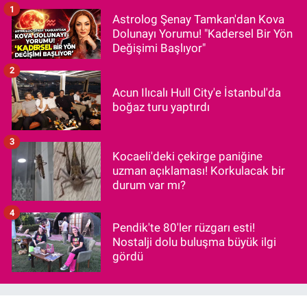
1
Astrolog Şenay Tamkan'dan Kova
Dolunayı Yorumu! "Kadersel Bir Yön
Değişimi Başlıyor"
2
Acun Ilıcalı Hull City'e İstanbul'da
boğaz turu yaptırdı
3
Kocaeli'deki çekirge paniğine
uzman açıklaması! Korkulacak bir
durum var mı?
4
Pendik'te 80'ler rüzgarı esti!
Nostalji dolu buluşma büyük ilgi
gördü