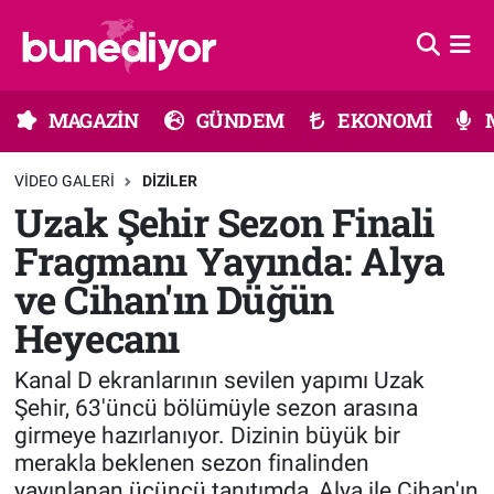
Astroloji
MAGAZİN
Hava Durumu
MAGAZİN
GÜNDEM
EKONOMİ
Diziler
GÜNDEM
Trafik Durumu
VIDEO GALERI
DIZILER
Dünya
EKONOMİ
Süper Lig Puan Durumu ve Fikstür
Uzak Şehir Sezon Finali
Fragmanı Yayında: Alya
Gündem
MÜZİK
Tüm Manşetler
ve Cihan'ın Düğün
Moda
MODA
Son Dakika Haberleri
Heyecanı
Kültür Sanat
SAĞLIK
Haber Arşivi
Kanal D ekranlarının sevilen yapımı Uzak
Şehir, 63'üncü bölümüyle sezon arasına
Magazin
TEKNOLOJİ
girmeye hazırlanıyor. Dizinin büyük bir
merakla beklenen sezon finalinden
Müzik
TV MEDYA
yayınlanan üçüncü tanıtımda, Alya ile Cihan'ın