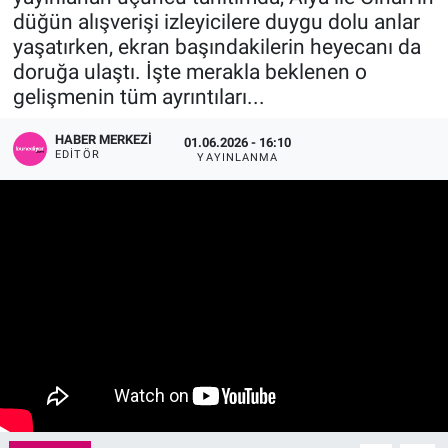
düğün alışverişi izleyicilere duygu dolu anlar
Sağlık
KÜLTÜR SANAT
yaşatırken, ekran başındakilerin heyecanı da
doruğa ulaştı. İşte merakla beklenen o
Spor
gelişmenin tüm ayrıntıları...
Teknoloji
HABER MERKEZI
01.06.2026 - 16:10
EDITÖR
YAYINLANMA
Tv Medya