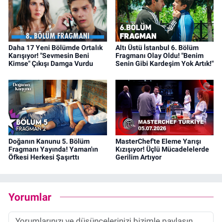
Daha 17 Yeni Bölümde Ortalık
Altı Üstü İstanbul 6. Bölüm
Karışıyor! "Sevmesin Beni
Fragmanı Olay Oldu! "Benim
Kimse" Çıkışı Damga Vurdu
Senin Gibi Kardeşim Yok Artık!"
Doğanın Kanunu 5. Bölüm
MasterChef'te Eleme Yarışı
Fragmanı Yayında! Yaman'ın
Kızışıyor! Üçlü Mücadelelerde
Öfkesi Herkesi Şaşırttı
Gerilim Artıyor
Yorumlar