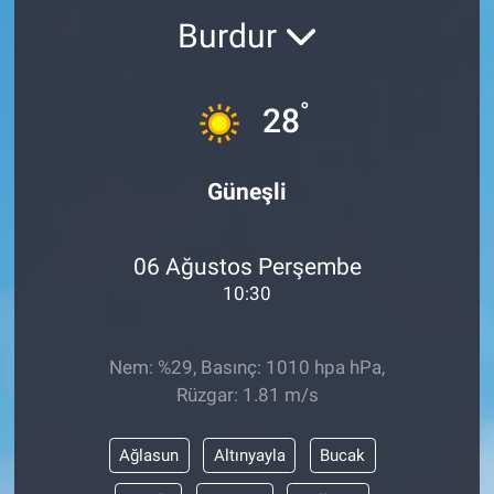
Burdur
Sağlık
KÜLTÜR SANAT
Spor
°
28
Teknoloji
Güneşli
Tv Medya
06 Ağustos Perşembe
10:30
Nem: %29, Basınç: 1010 hpa hPa,
Rüzgar: 1.81 m/s
Ağlasun
Altınyayla
Bucak