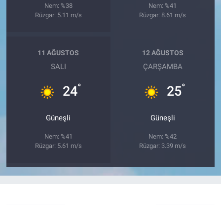
Nem: %38
Nem: %41
Rüzgar: 5.11 m/s
Rüzgar: 8.61 m/s
11 AĞUSTOS
12 AĞUSTOS
SALI
ÇARŞAMBA
°
°
24
25
Güneşli
Güneşli
Nem: %41
Nem: %42
Rüzgar: 5.61 m/s
Rüzgar: 3.39 m/s