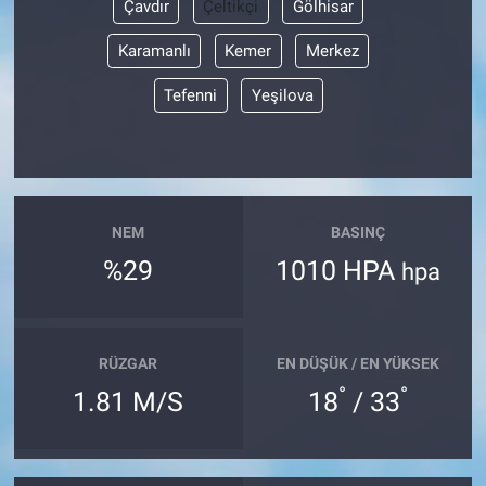
Çavdır
Çeltikçi
Gölhisar
Karamanlı
Kemer
Merkez
Tefenni
Yeşilova
NEM
BASINÇ
%29
1010 HPA
hpa
RÜZGAR
EN DÜŞÜK / EN YÜKSEK
°
°
1.81 M/S
18
/ 33