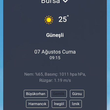
Bursa
Sağlık
KÜLTÜR SANAT
°
25
Spor
Teknoloji
Güneşli
Tv Medya
07 Ağustos Cuma
09:15
Nem: %65, Basınç: 1011 hpa hPa,
Rüzgar: 1.19 m/s
Büyükorhan
Gemlik
Gürsu
Harmancık
İnegöl
İznik