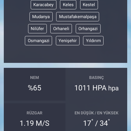
Karacabey
Keles
Kestel
Mudanya
Mustafakemalpaşa
Nilüfer
Orhaneli
Orhangazi
Osmangazi
Yenişehir
Yıldırım
NEM
BASINÇ
%65
1011 HPA
hpa
RÜZGAR
EN DÜŞÜK / EN YÜKSEK
°
°
1.19 M/S
17
/ 34