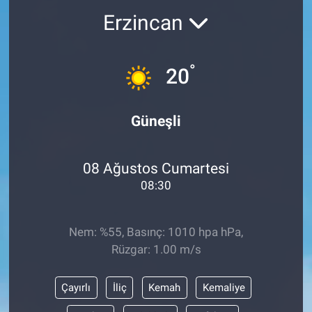
Erzincan
Sağlık
KÜLTÜR SANAT
Spor
°
20
Teknoloji
Güneşli
Tv Medya
08 Ağustos Cumartesi
08:30
Nem: %55, Basınç: 1010 hpa hPa,
Rüzgar: 1.00 m/s
Çayırlı
İliç
Kemah
Kemaliye