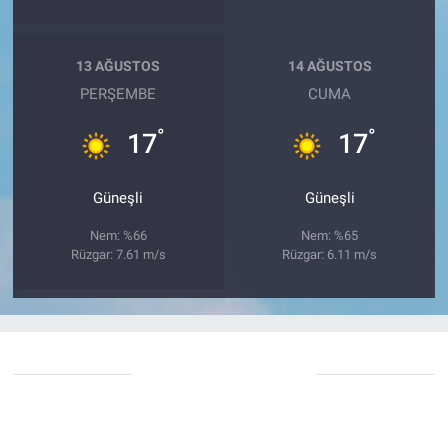
13 AĞUSTOS
14 AĞUSTOS
PERŞEMBE
CUMA
°
°
17
17
Güneşli
Güneşli
Nem: %66
Nem: %65
Rüzgar: 7.61 m/s
Rüzgar: 6.11 m/s