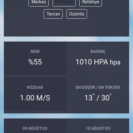
Merkez
Otlukbeli
Refahiye
Tercan
Üzümlü
NEM
BASINÇ
%55
1010 HPA
hpa
RÜZGAR
EN DÜŞÜK / EN YÜKSEK
°
°
1.00 M/S
13
/ 30
09 AĞUSTOS
10 AĞUSTOS